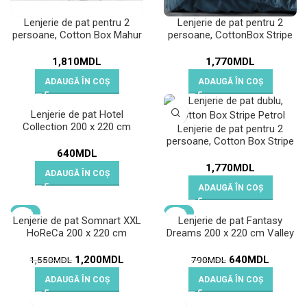
Lenjerie de pat pentru 2
Lenjerie de pat pentru 2
persoane, Cotton Box Mahur
persoane, CottonBox Stripe
Mavi
1,810
MDL
1,770
MDL
ADAUGĂ ÎN COȘ
ADAUGĂ ÎN COȘ
Lenjerie de pat Hotel
Collection 200 x 220 cm
Lenjerie de pat pentru 2
Cream
persoane, Cotton Box Stripe
640
MDL
Petrol
1,770
MDL
ADAUGĂ ÎN COȘ
ADAUGĂ ÎN COȘ
-23%
-19%
Lenjerie de pat Somnart XXL
Lenjerie de pat Fantasy
HoReCa 200 x 220 cm
Dreams 200 x 220 cm Valley
Orchid
1,200
MDL
640
MDL
1,550
MDL
790
MDL
ADAUGĂ ÎN COȘ
ADAUGĂ ÎN COȘ