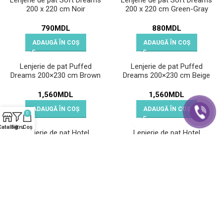
Lenjerie de pat Soft Dreams
Lenjerie de pat Soft Dreams
200 x 220 cm Noir
200 x 220 cm Green-Gray
790
MDL
880
MDL
ADAUGĂ ÎN COȘ
ADAUGĂ ÎN COȘ
Lenjerie de pat Puffed
Lenjerie de pat Puffed
Dreams 200×230 cm Brown
Dreams 200×230 cm Beige
1,560
MDL
1,560
MDL
ADAUGĂ ÎN COȘ
ADAUGĂ ÎN COȘ
0
Catalog
Filtru
Coș
Lenjerie de pat Hotel
Lenjerie de pat Hotel
Collection 200 x 220 cm
Collection 200 x 220 cm
Pudra
White
640
MDL
640
MDL
ADAUGĂ ÎN COȘ
ADAUGĂ ÎN COȘ
Lenjerie de pat Soft Dreams
Lenjerie de pat Soft Dreams
Emerald Dreams 200 x 220
Black Butterfly 200 x 220 cm
cm