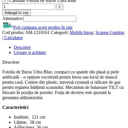
Cantitate Fotoliu de Birou Ultra Blue
Adaugă în coș
Alternative:
Poți cumpara acest produs în rate
Cod produs:
SM-1210161
Categorii:
Mobila birou
,
Scaune Gaming
| Calculator
Descriere
Livrare și achitare
Descriere
Fotoliu de Birou Ultra Blue, compact cu spatele din plasă și piele
artificială – o opțiune excelentă pentru birou sau locul de muncă
pentru casă. Cotiere din plastic, traversă cromată și ridicare de gaz
pentru reglarea înălțimii scaunului. Mecanism de balansare TILT cu
blocare în poziția de pornire. Forța de deviere este ajustată la
greutatea utilizatorului.
Caracteristici
Inaltime, 121 cm
Lățime, 58 cm
Adâncimea, 56 cm