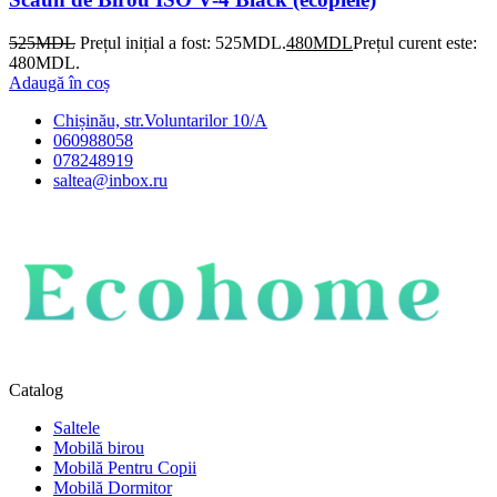
525
MDL
Prețul inițial a fost: 525MDL.
480
MDL
Prețul curent este:
480MDL.
Adaugă în coș
Chișinău, str.Voluntarilor 10/A
060988058
078248919
saltea@inbox.ru
Catalog
Saltele
Mobilă birou
Mobilă Pentru Copii
Mobilă Dormitor