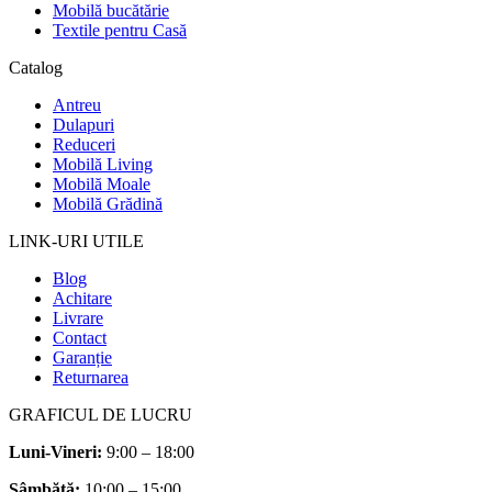
Mobilă bucătărie
Textile pentru Casă
Catalog
Antreu
Dulapuri
Reduceri
Mobilă Living
Mobilă Moale
Mobilă Grădină
LINK-URI UTILE
Blog
Achitare
Livrare
Contact
Garanție
Returnarea
GRAFICUL DE LUCRU
Luni-Vineri:
9:00 – 18:00
Sâmbătă
:
10:00 – 15:00