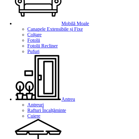
Mobilă Moale
Canapele Extensibile și Fixe
Colțare
Fotolii
Fotolii Recliner
Pufuri
Antreu
Antreuri
Rafturi Încalțăminte
Cuiere