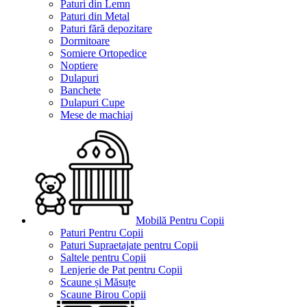
Paturi din Lemn
Paturi din Metal
Paturi fără depozitare
Dormitoare
Somiere Ortopedice
Noptiere
Dulapuri
Banchete
Dulapuri Cupe
Mese de machiaj
Mobilă Pentru Copii
Paturi Pentru Copii
Paturi Supraetajate pentru Copii
Saltele pentru Copii
Lenjerie de Pat pentru Copii
Scaune și Măsuțe
Scaune Birou Copii