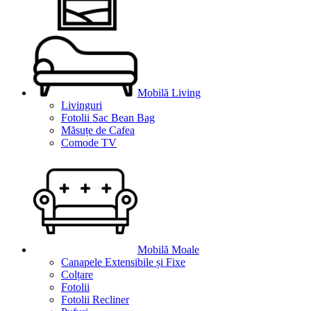
Mobilă Living
Livinguri
Fotolii Sac Bean Bag
Măsuțe de Cafea
Comode TV
Mobilă Moale
Canapele Extensibile și Fixe
Colțare
Fotolii
Fotolii Recliner