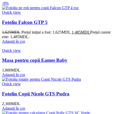
-9%
Quick view
Fotoliu Falcon GTP 5
1,625
MDL
Prețul inițial a fost: 1,625MDL.
1,485
MDL
Prețul curent
este: 1,485MDL.
Adaugă în coș
Quick view
Masa pentru copii Eames Baby
1,800
MDL
Adaugă în coș
Quick view
Fotoliu Copii Nicole GTS Pudra
2,300
MDL
Adaugă în coș