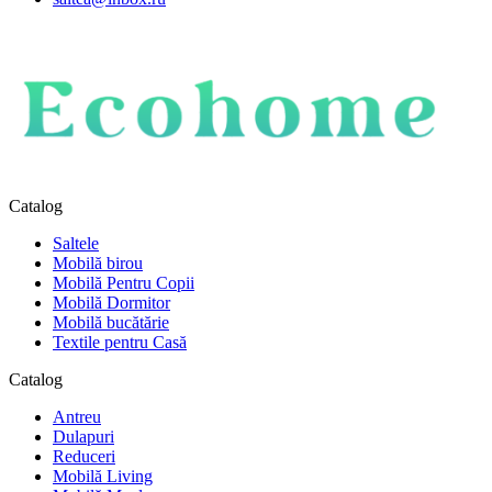
Catalog
Saltele
Mobilă birou
Mobilă Pentru Copii
Mobilă Dormitor
Mobilă bucătărie
Textile pentru Casă
Catalog
Antreu
Dulapuri
Reduceri
Mobilă Living