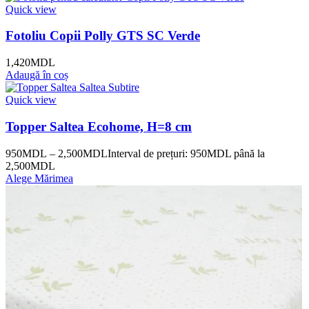
Quick view
Fotoliu Copii Polly GTS SC Verde
1,420
MDL
Adaugă în coș
Quick view
Topper Saltea Ecohome, H=8 cm
950
MDL
–
2,500
MDL
Interval de prețuri: 950MDL până la
2,500MDL
Alege Mărimea