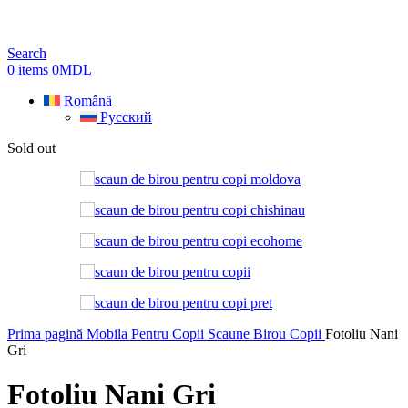
Search
0
items
0
MDL
Română
Русский
Sold out
Prima pagină
Mobila Pentru Copii
Scaune Birou Copii
Fotoliu Nani
Gri
Fotoliu Nani Gri