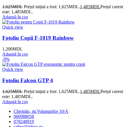
1,625
MDL
Prețul inițial a fost: 1,625MDL.
1,485
MDL
Prețul curent
este: 1,485MDL.
Adaugă în coș
Quick view
Fotoliu Copii F-1019 Rainbow
1,200
MDL
Adaugă în coș
-9%
Quick view
Fotoliu Falcon GTP 4
1,625
MDL
Prețul inițial a fost: 1,625MDL.
1,485
MDL
Prețul curent
este: 1,485MDL.
Adaugă în coș
Chișinău, str.Voluntarilor 10/A
060988058
078248919
saltea@inbox.ru