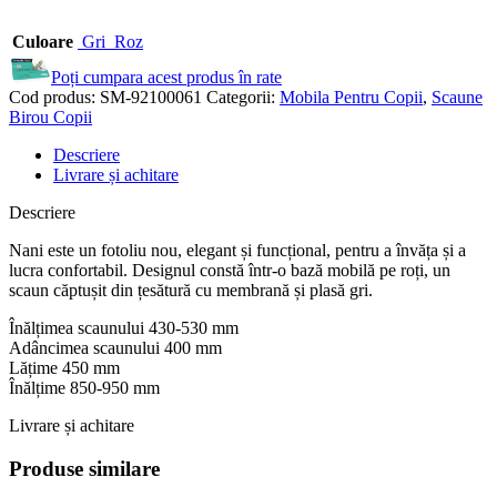
Culoare
Gri
Roz
Poți cumpara acest produs în rate
Cod produs:
SM-92100061
Categorii:
Mobila Pentru Copii
,
Scaune
Birou Copii
Descriere
Livrare și achitare
Descriere
Nani este un fotoliu nou, elegant și funcțional, pentru a învăța și a
lucra confortabil. Designul constă într-o bază mobilă pe roți, un
scaun căptușit din țesătură cu membrană și plasă gri.
Înălțimea scaunului 430-530 mm
Adâncimea scaunului 400 mm
Lățime 450 mm
Înălțime 850-950 mm
Livrare și achitare
Produse similare