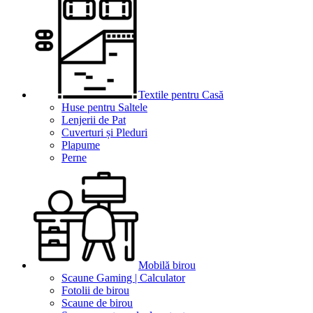
Textile pentru Casă
Huse pentru Saltele
Lenjerii de Pat
Cuverturi și Pleduri
Plapume
Perne
Mobilă birou
Scaune Gaming | Calculator
Fotolii de birou
Scaune de birou