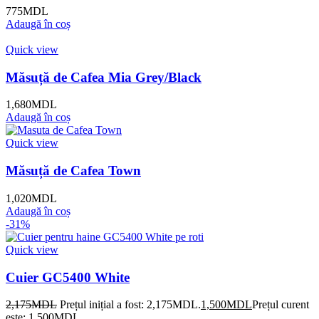
775
MDL
Adaugă în coș
Quick view
Măsuță de Cafea Mia Grey/Black
1,680
MDL
Adaugă în coș
Quick view
Măsuță de Cafea Town
1,020
MDL
Adaugă în coș
-31%
Quick view
Cuier GC5400 White
2,175
MDL
Prețul inițial a fost: 2,175MDL.
1,500
MDL
Prețul curent
este: 1,500MDL.