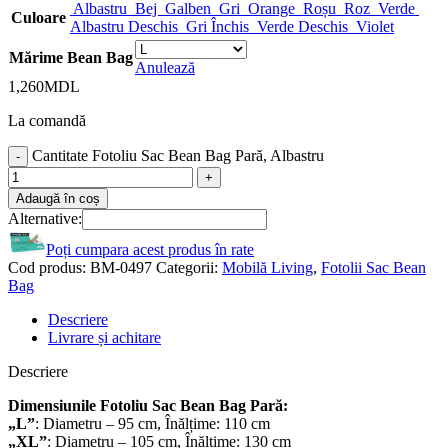
Albastru
Bej
Galben
Gri
Orange
Roșu
Roz
Verde
Culoare
Albastru Deschis
Gri Închis
Verde Deschis
Violet
Mărime Bean Bag
Anulează
1,260
MDL
La comandă
Cantitate Fotoliu Sac Bean Bag Pară, Albastru
Adaugă în coș
Alternative:
Poți cumpara acest produs în rate
Cod produs:
BM-0497
Categorii:
Mobilă Living
,
Fotolii Sac Bean
Bag
Descriere
Livrare și achitare
Descriere
Dimensiunile Fotoliu Sac Bean Bag Pară:
„L”
: Diametru – 95 cm, Înălțime: 110 cm
„XL”
: Diametru – 105 cm, Înălțime: 130 cm