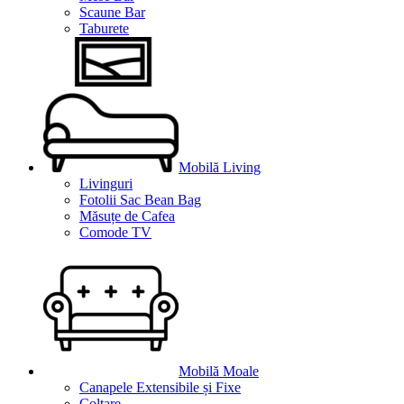
Scaune Bar
Taburete
Mobilă Living
Livinguri
Fotolii Sac Bean Bag
Măsuțe de Cafea
Comode TV
Mobilă Moale
Canapele Extensibile și Fixe
Colțare