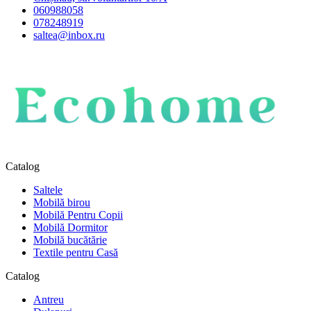
060988058
078248919
saltea@inbox.ru
Catalog
Saltele
Mobilă birou
Mobilă Pentru Copii
Mobilă Dormitor
Mobilă bucătărie
Textile pentru Casă
Catalog
Antreu