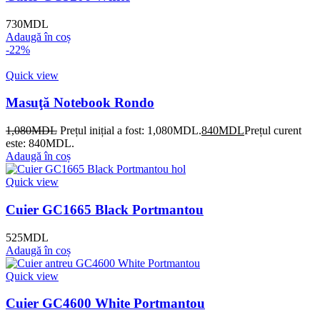
730
MDL
Adaugă în coș
-22%
Quick view
Masuţă Notebook Rondo
1,080
MDL
Prețul inițial a fost: 1,080MDL.
840
MDL
Prețul curent
este: 840MDL.
Adaugă în coș
Quick view
Cuier GC1665 Black Portmantou
525
MDL
Adaugă în coș
Quick view
Cuier GC4600 White Portmantou