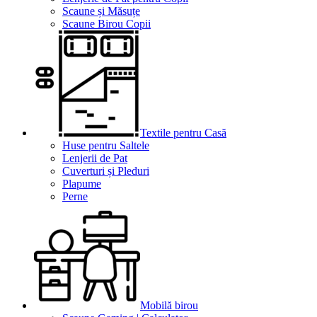
Scaune și Măsuțe
Scaune Birou Copii
Textile pentru Casă
Huse pentru Saltele
Lenjerii de Pat
Cuverturi și Pleduri
Plapume
Perne
Mobilă birou