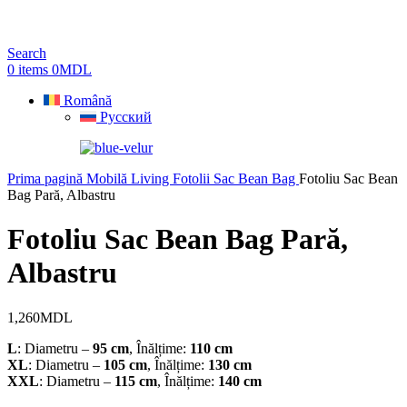
Search
0
items
0
MDL
Română
Русский
Prima pagină
Mobilă Living
Fotolii Sac Bean Bag
Fotoliu Sac Bean
Bag Pară, Albastru
Fotoliu Sac Bean Bag Pară,
Albastru
1,260
MDL
L
: Diametru –
95 cm
, Înălțime:
110 cm
XL
: Diametru –
105 cm
, Înălțime:
130 cm
XXL
: Diametru –
115 cm
, Înălțime:
140 cm