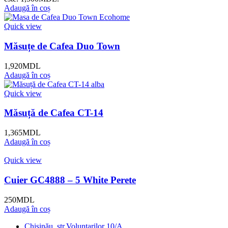
Adaugă în coș
Quick view
Măsuțe de Cafea Duo Town
1,920
MDL
Adaugă în coș
Quick view
Măsuță de Cafea CT-14
1,365
MDL
Adaugă în coș
Quick view
Cuier GC4888 – 5 White Perete
250
MDL
Adaugă în coș
Chișinău, str.Voluntarilor 10/A