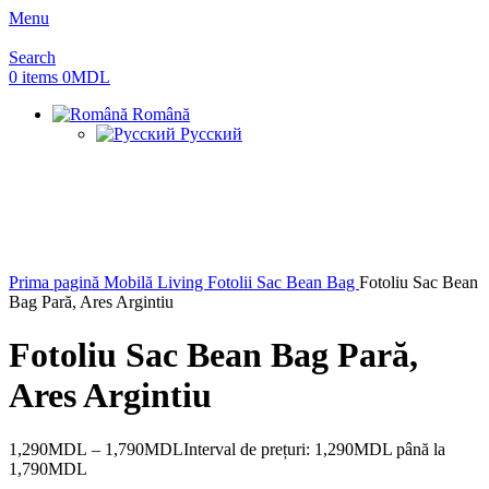
Menu
Search
0
items
0
MDL
Română
Русский
Prima pagină
Mobilă Living
Fotolii Sac Bean Bag
Fotoliu Sac Bean
Bag Pară, Ares Argintiu
Fotoliu Sac Bean Bag Pară,
Ares Argintiu
1,290
MDL
–
1,790
MDL
Interval de prețuri: 1,290MDL până la
1,790MDL