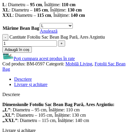
L
: Diametru –
95 cm
, Înălțime:
110 cm
XL
: Diametru –
105 cm
, Înălțime:
130 cm
XXL
: Diametru –
115 cm
, Înălțime:
140 cm
Mărime Bean Bag
Anulează
Cantitate Fotoliu Sac Bean Bag Pară, Ares Argintiu
Adaugă în coș
Poți cumpara acest produs în rate
Cod produs:
BM-0597
Categorii:
Mobilă Living
,
Fotolii Sac Bean
Bag
Descriere
Livrare și achitare
Descriere
Dimensiunile Fotoliu Sac Bean Bag Pară, Ares Argintiu:
„L”
: Diametru – 95 cm, Înălțime: 110 cm
„XL”
: Diametru – 105 cm, Înălțime: 130 cm
„XXL”
: Diametru – 115 cm, Înălțime: 140 cm
Livrare și achitare