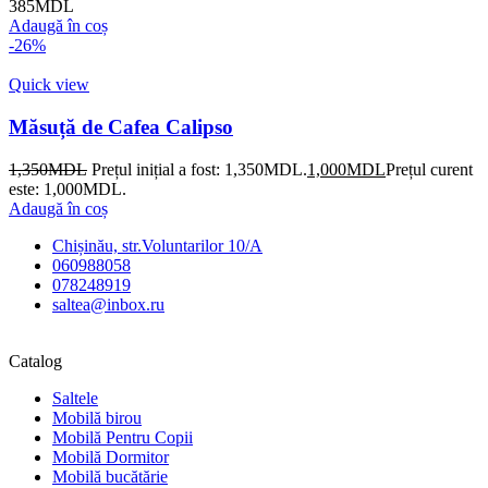
385
MDL
Adaugă în coș
-26%
Quick view
Măsuță de Cafea Calipso
1,350
MDL
Prețul inițial a fost: 1,350MDL.
1,000
MDL
Prețul curent
este: 1,000MDL.
Adaugă în coș
Chișinău, str.Voluntarilor 10/A
060988058
078248919
saltea@inbox.ru
Catalog
Saltele
Mobilă birou
Mobilă Pentru Copii
Mobilă Dormitor
Mobilă bucătărie