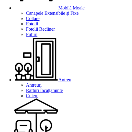
Mobilă Moale
Canapele Extensibile și Fixe
Colțare
Fotolii
Fotolii Recliner
Pufuri
Antreu
Antreuri
Rafturi Încalțăminte
Cuiere