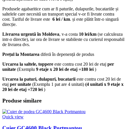
Produsele agabaritice cum ar fi paturile, dulapurile, bucatariile și
saltelele care necesită un transport special v-or fi livrate contra
cost. Tariful de livrare este
6 lei / km
. și este plătit într-o singură
direcție.
Livrarea urgentă
în Moldova
, v-a costa
10 lei/km
(se calculeaza
intr-o directie), iar ora de livrare se stabileste cu curierul responsabil
de livrarea dvs.
Prețul la Montarea
diferă în depenență de produs
Urcarea la saltele, toppere
este contra cost 20 lei de etaj
per
unitate
(Exemplu
9 etaje x 20 lei de etaj =180 lei
)
Urcarea la paturi, dulapuri, bucatarii
este contra cost 20 lei de
etaj
per unitate
(Exemplu 1 pat are 4 unitati)
(4 unitati x 9 etaje x
20 lei de etaj =720 lei
)
Produse similare
Quick view
Cuier GC4600 Black Portmantou