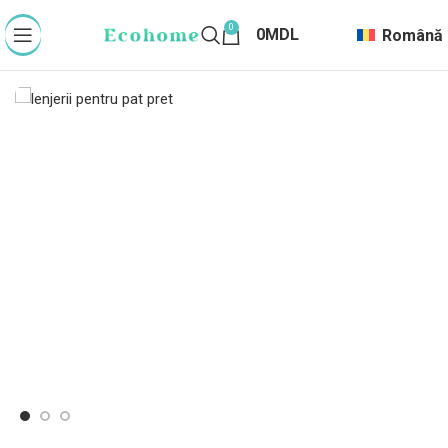
0
0
MDL
Română