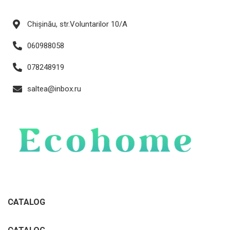
Chișinău, str.Voluntarilor 10/A
060988058
078248919
saltea@inbox.ru
CATALOG