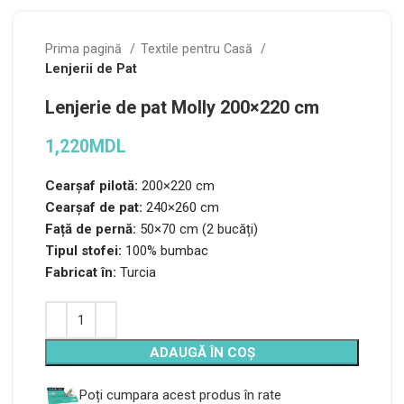
Prima pagină
Textile pentru Casă
Lenjerii de Pat
Lenjerie de pat Molly 200×220 cm
1,220
MDL
Cearșaf pilotă:
200×220 cm
Cearşaf de pat:
240×260 cm
Față de pernă:
50×70 cm (2 bucăți)
Tipul stofei:
100% bumbac
Fabricat în:
Turcia
Alternative:
ADAUGĂ ÎN COȘ
Poți cumpara acest produs în rate