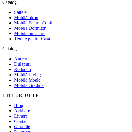
Catalog
Saltele
Mobilă birou
Mobilă Pentru Copii
Mobilă Dormitor
Mobilă bucătărie
Textile pentru Casă
Catalog
Antreu
Dulapuri
Reduceri
Mobilă Living
Mobilă Moale
Mobilă Grădină
LINK-URI UTILE
Blog
Achitare
Livrare
Contact
Garanție
Returnarea