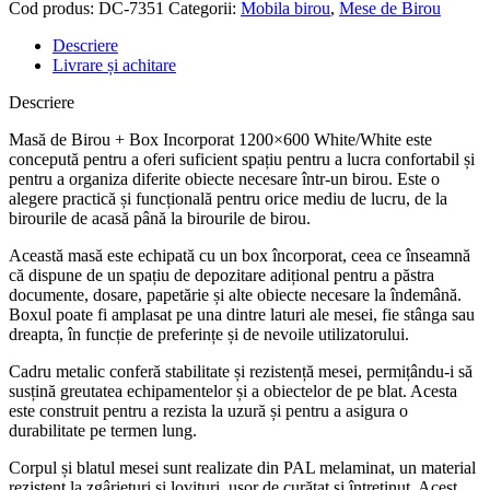
Cod produs:
DC-7351
Categorii:
Mobila birou
,
Mese de Birou
Descriere
Livrare și achitare
Descriere
Masă de Birou + Box Incorporat 1200×600 White/White este
concepută pentru a oferi suficient spațiu pentru a lucra confortabil și
pentru a organiza diferite obiecte necesare într-un birou. Este o
alegere practică și funcțională pentru orice mediu de lucru, de la
birourile de acasă până la birourile de birou.
Această masă este echipată cu un box încorporat, ceea ce înseamnă
că dispune de un spațiu de depozitare adițional pentru a păstra
documente, dosare, papetărie și alte obiecte necesare la îndemână.
Boxul poate fi amplasat pe una dintre laturi ale mesei, fie stânga sau
dreapta, în funcție de preferințe și de nevoile utilizatorului.
Cadru metalic conferă stabilitate și rezistență mesei, permițându-i să
susțină greutatea echipamentelor și a obiectelor de pe blat. Acesta
este construit pentru a rezista la uzură și pentru a asigura o
durabilitate pe termen lung.
Corpul și blatul mesei sunt realizate din PAL melaminat, un material
rezistent la zgârieturi și lovituri, ușor de curățat și întreținut. Acest