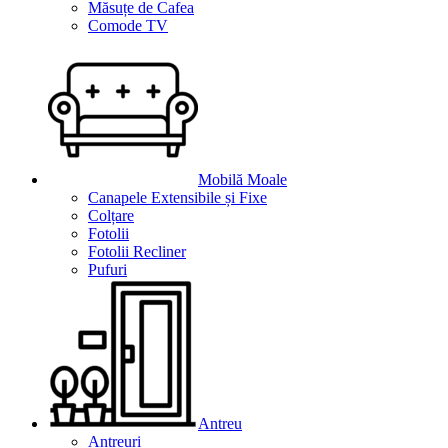
Măsuțe de Cafea
Comode TV
Mobilă Moale
Canapele Extensibile și Fixe
Colțare
Fotolii
Fotolii Recliner
Pufuri
Antreu
Antreuri