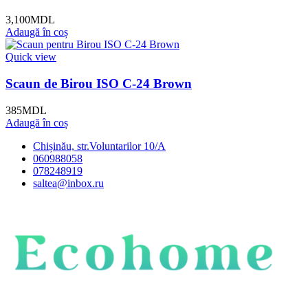
3,100
MDL
Adaugă în coș
Quick view
Scaun de Birou ISO C-24 Brown
385
MDL
Adaugă în coș
Chișinău, str.Voluntarilor 10/A
060988058
078248919
saltea@inbox.ru