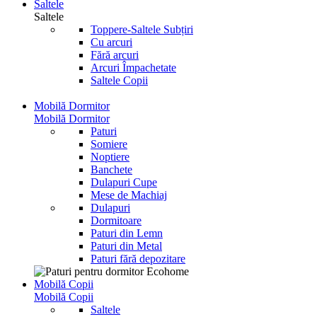
Saltele
Saltele
Toppere-Saltele Subțiri
Cu arcuri
Fără arcuri
Arcuri Împachetate
Saltele Copii
Mobilă Dormitor
Mobilă Dormitor
Paturi
Somiere
Noptiere
Banchete
Dulapuri Cupe
Mese de Machiaj
Dulapuri
Dormitoare
Paturi din Lemn
Paturi din Metal
Paturi fără depozitare
Mobilă Copii
Mobilă Copii
Saltele