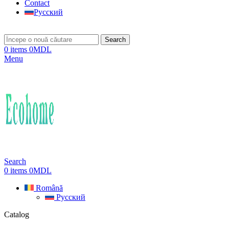
Contact
Русский
Search
0
items
0
MDL
Menu
Search
0
items
0
MDL
Română
Русский
Catalog