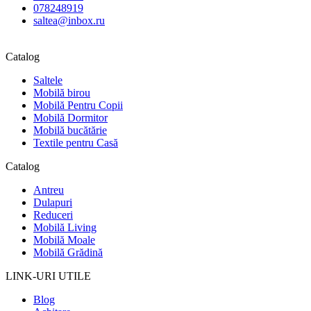
078248919
saltea@inbox.ru
Catalog
Saltele
Mobilă birou
Mobilă Pentru Copii
Mobilă Dormitor
Mobilă bucătărie
Textile pentru Casă
Catalog
Antreu
Dulapuri
Reduceri
Mobilă Living
Mobilă Moale
Mobilă Grădină
LINK-URI UTILE
Blog