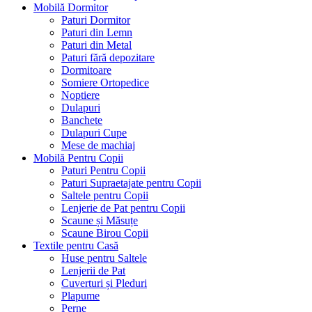
Mobilă Dormitor
Paturi Dormitor
Paturi din Lemn
Paturi din Metal
Paturi fără depozitare
Dormitoare
Somiere Ortopedice
Noptiere
Dulapuri
Banchete
Dulapuri Cupe
Mese de machiaj
Mobilă Pentru Copii
Paturi Pentru Copii
Paturi Supraetajate pentru Copii
Saltele pentru Copii
Lenjerie de Pat pentru Copii
Scaune și Măsuțe
Scaune Birou Copii
Textile pentru Casă
Huse pentru Saltele
Lenjerii de Pat
Cuverturi și Pleduri
Plapume
Perne