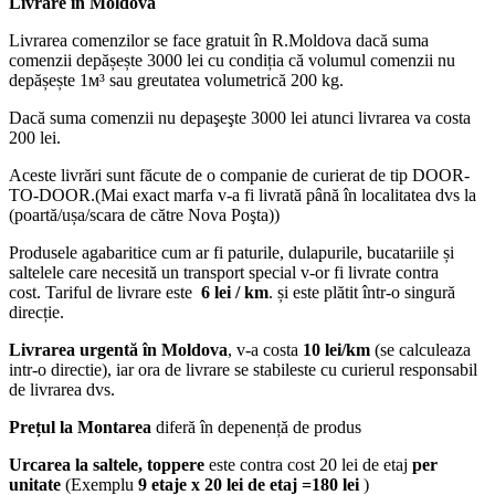
Livrare în Moldova
Livrarea comenzilor se face gratuit în R.Moldova dacă suma
comenzii depășește 3000 lei cu condiția că volumul comenzii nu
depășește 1м³ sau greutatea volumetrică 200 kg.
Dacă suma comenzii nu depaşeşte 3000 lei atunci livrarea va costa
200 lei.
Aceste livrări sunt făcute de o companie de curierat de tip DOOR-
TO-DOOR.(Mai exact marfa v-a fi livrată până în localitatea dvs la
(poartă/ușa/scara de către Nova Poşta))
Produsele agabaritice cum ar fi paturile, dulapurile, bucatariile și
saltelele care necesită un transport special v-or fi livrate contra
cost. Tariful de livrare este
6 lei / km
. și este plătit într-o singură
direcție.
Livrarea urgentă
în Moldova
, v-a costa
10 lei/km
(se calculeaza
intr-o directie), iar ora de livrare se stabileste cu curierul responsabil
de livrarea dvs.
Prețul la Montarea
diferă în depenență de produs
Urcarea la saltele, toppere
este contra cost 20 lei de etaj
per
unitate
(Exemplu
9 etaje x 20 lei de etaj =180 lei
)