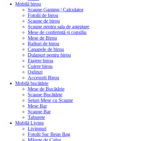
Mobilă birou
Scaune Gaming | Calculator
Fotolii de birou
Scaune de birou
Scaune pentru sala de asteptare
Mese de conferintă și consiliu
Mese de Birou
Rafturi de birou
Canapele de birou
Dulapuri pentru birou
Etajere birou
Cuiere birou
Oglinzi
Accesorii Birou
Mobilă bucătărie
Mese de Bucătărie
Scaune Bucătărie
Seturi Mese cu Scaune
Mese Bar
Scaune Bar
Taburete
Mobilă Living
Livinguri
Fotolii Sac Bean Bag
Măsuțe de Cafea