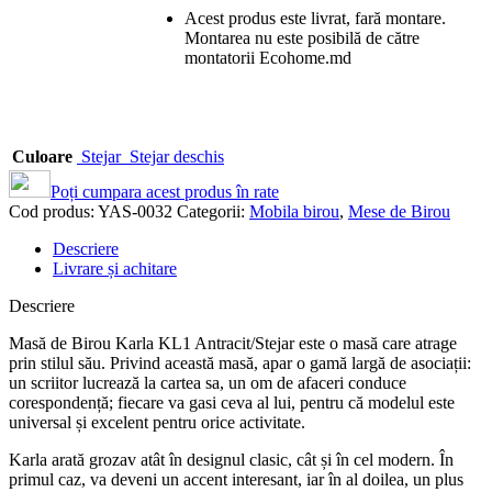
Acest produs este livrat, fară montare.
Montarea nu este posibilă de către
montatorii Ecohome.md
Culoare
Stejar
Stejar deschis
Poți cumpara acest produs în rate
Cod produs:
YAS-0032
Categorii:
Mobila birou
,
Mese de Birou
Descriere
Livrare și achitare
Descriere
Masă de Birou Karla KL1 Antracit/Stejar este o masă care atrage
prin stilul său. Privind această masă, apar o gamă largă de asociații:
un scriitor lucrează la cartea sa, un om de afaceri conduce
corespondență; fiecare va gasi ceva al lui, pentru că modelul este
universal și excelent pentru orice activitate.
Karla arată grozav atât în ​​designul clasic, cât și în cel modern. În
primul caz, va deveni un accent interesant, iar în al doilea, un plus