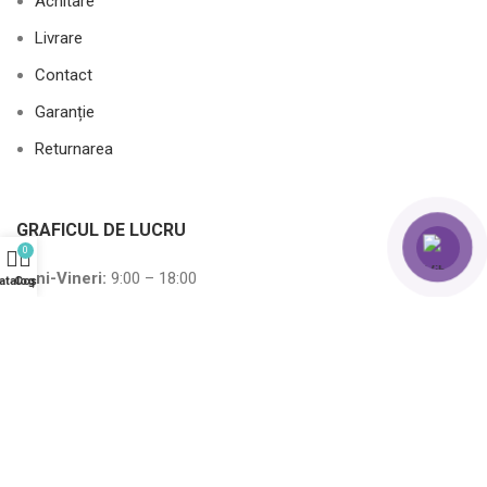
Achitare
Livrare
Contact
Garanție
Returnarea
GRAFICUL DE LUCRU
0
Luni-Vineri:
9:00 – 18:00
atalog
Coș
Sâmbătă
:
10:00 – 15:00
Duminică:
10:00 – 15:00