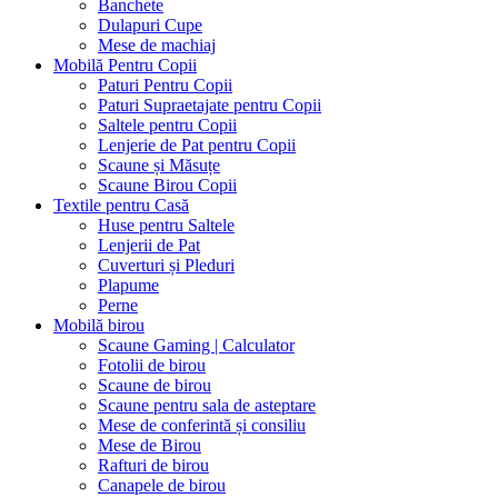
Banchete
Dulapuri Cupe
Mese de machiaj
Mobilă Pentru Copii
Paturi Pentru Copii
Paturi Supraetajate pentru Copii
Saltele pentru Copii
Lenjerie de Pat pentru Copii
Scaune și Măsuțe
Scaune Birou Copii
Textile pentru Casă
Huse pentru Saltele
Lenjerii de Pat
Cuverturi și Pleduri
Plapume
Perne
Mobilă birou
Scaune Gaming | Calculator
Fotolii de birou
Scaune de birou
Scaune pentru sala de asteptare
Mese de conferintă și consiliu
Mese de Birou
Rafturi de birou
Canapele de birou