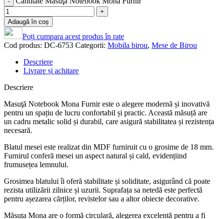
Cantitate Masuţă Notebook Mona Furnir
Adaugă în coș
Poți cumpara acest produs în rate
Cod produs:
DC-6753
Categorii:
Mobila birou
,
Mese de Birou
Descriere
Livrare și achitare
Descriere
Masuţă Notebook Mona Furnir este o alegere modernă și inovativă
pentru un spațiu de lucru confortabil și practic. Această măsuță are
un cadru metalic solid și durabil, care asigură stabilitatea și rezistența
necesară.
Blatul mesei este realizat din MDF furniruit cu o grosime de 18 mm.
Furnirul conferă mesei un aspect natural și cald, evidențiind
frumusețea lemnului.
Grosimea blatului îi oferă stabilitate și soliditate, asigurând că poate
rezista utilizării zilnice și uzurii. Suprafața sa netedă este perfectă
pentru așezarea cărților, revistelor sau a altor obiecte decorative.
Măsuța Mona are o formă circulară, alegerea excelentă pentru a fi