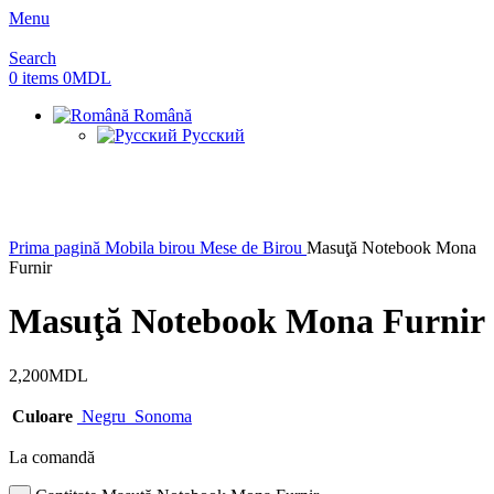
Menu
Search
0
items
0
MDL
Română
Русский
Prima pagină
Mobila birou
Mese de Birou
Masuţă Notebook Mona
Furnir
Masuţă Notebook Mona Furnir
2,200
MDL
Culoare
Negru
Sonoma
La comandă