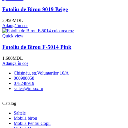
Fotoliu de Birou 9019 Beige
2,950
MDL
Adaugă în coș
Quick view
Fotoliu de Birou F-5014 Pink
1,600
MDL
Adaugă în coș
Chișinău, str.Voluntarilor 10/A
060988058
078248919
saltea@inbox.ru
Catalog
Saltele
Mobilă birou
Mobilă Pentru Copii