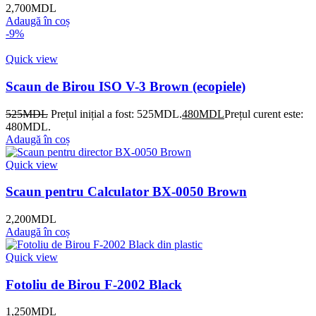
2,700
MDL
Adaugă în coș
-9%
Quick view
Scaun de Birou ISO V-3 Brown (ecopiele)
525
MDL
Prețul inițial a fost: 525MDL.
480
MDL
Prețul curent este:
480MDL.
Adaugă în coș
Quick view
Scaun pentru Calculator BX-0050 Brown
2,200
MDL
Adaugă în coș
Quick view
Fotoliu de Birou F-2002 Black
1,250
MDL