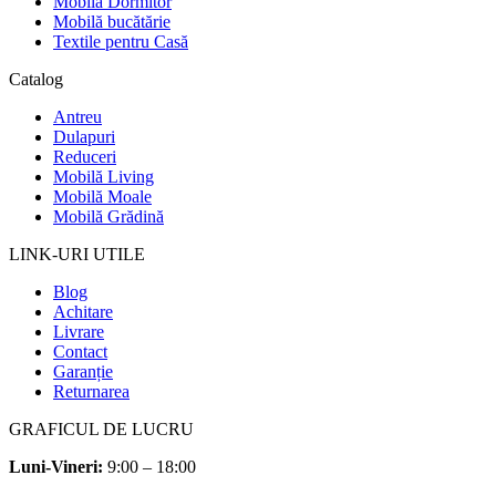
Mobilă Dormitor
Mobilă bucătărie
Textile pentru Casă
Catalog
Antreu
Dulapuri
Reduceri
Mobilă Living
Mobilă Moale
Mobilă Grădină
LINK-URI UTILE
Blog
Achitare
Livrare
Contact
Garanție
Returnarea
GRAFICUL DE LUCRU
Luni-Vineri:
9:00 – 18:00