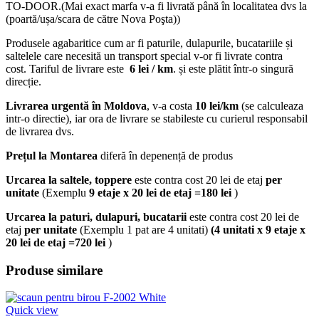
TO-DOOR.(Mai exact marfa v-a fi livrată până în localitatea dvs la
(poartă/ușa/scara de către Nova Poşta))
Produsele agabaritice cum ar fi paturile, dulapurile, bucatariile și
saltelele care necesită un transport special v-or fi livrate contra
cost. Tariful de livrare este
6 lei / km
. și este plătit într-o singură
direcție.
Livrarea urgentă
în Moldova
, v-a costa
10 lei/km
(se calculeaza
intr-o directie), iar ora de livrare se stabileste cu curierul responsabil
de livrarea dvs.
Prețul la Montarea
diferă în depenență de produs
Urcarea la saltele, toppere
este contra cost 20 lei de etaj
per
unitate
(Exemplu
9 etaje x 20 lei de etaj =180 lei
)
Urcarea la paturi, dulapuri, bucatarii
este contra cost 20 lei de
etaj
per unitate
(Exemplu 1 pat are 4 unitati)
(4 unitati x 9 etaje x
20 lei de etaj =720 lei
)
Produse similare
Quick view