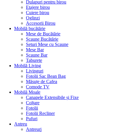
Dulapuri pentru birou
Etajere birou
Cuiere birou
Oglinzi
Accesorii Birou
Mobilă bucătărie
Mese de Bucătărie
Scaune Bucătărie
Seturi Mese cu Scaune
Mese Bar
Scaune Bar
Taburete
Mobilă Living
Livinguri
Fotolii Sac Bean Bag
Măsuțe de Cafea
Comode TV
Mobilă Moale
Canapele Extensibile și Fixe
Colțare
Fotolii
Fotolii Recliner
Pufuri
Antreu
Antreuri