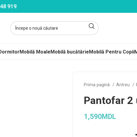
48 919
Dormitor
Mobilă Moale
Mobilă bucătărie
Mobilă Pentru Copii
M
ltele
Prima pagină
Antreu
ere-Saltele Subțiri
Pantofar 2
rcuri
 arcuri
1,590
MDL
uri Împachetate
ele Copii