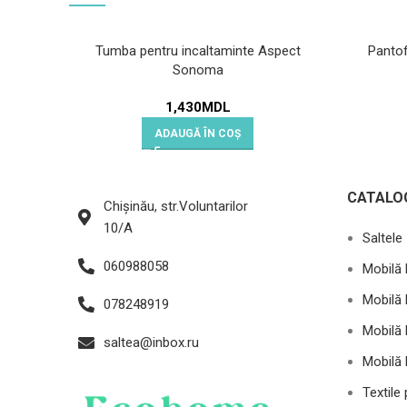
Tumba pentru incaltaminte Aspect
Panto
Sonoma
1,430
MDL
ADAUGĂ ÎN COȘ
CATALO
Chișinău, str.Voluntarilor
10/A
Saltele
060988058
Mobilă 
Mobilă 
078248919
Mobilă 
saltea@inbox.ru
Mobilă 
Textile