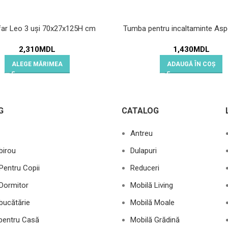
far Leo 3 uși 70x27x125H cm
Tumba pentru incaltaminte Asp
2,310
MDL
1,430
MDL
ALEGE MĂRIMEA
ADAUGĂ ÎN COȘ
G
CATALOG
Antreu
birou
Dulapuri
Pentru Copii
Reduceri
Dormitor
Mobilă Living
bucătărie
Mobilă Moale
 pentru Casă
Mobilă Grădină