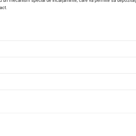
 cu un mecanism special de încălțăminte, care vă permite să depozita
act.