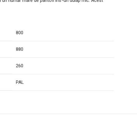
ți un număr mare de pantofi într-un dulap mic. Acest
800
880
260
PAL