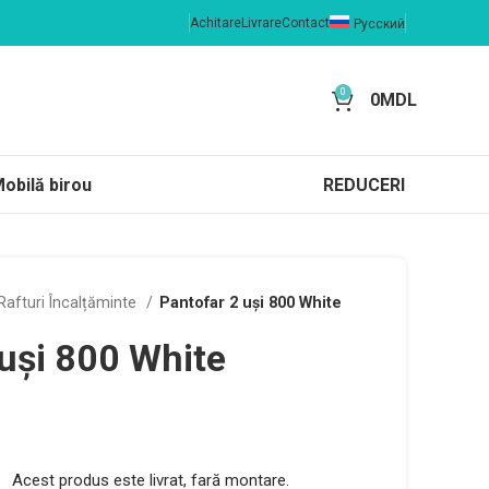
Achitare
Livrare
Contact
Русский
0
0
MDL
obilă birou
REDUCERI
Rafturi Încalțăminte
Pantofar 2 uși 800 White
 uși 800 White
Acest produs este livrat, fară montare.