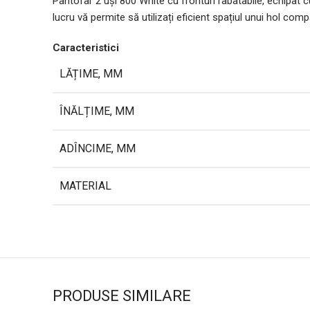
Pantofar 2 uși 800 White cu fronturi rabatabile, echipat
lucru vă permite să utilizați eficient spațiul unui hol comp
Caracteristici
LĂȚIME, MM
ÎNĂLȚIME, MM
ADÎNCIME, MM
MATERIAL
PRODUSE SIMILARE