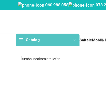
060 988 058
078 2
Catalog
Saltele
Mobilă 
Sa
Topp
Cu a
Fără
Arc
Salt