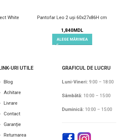
ect White
Pantofar Leo 2 uși 60x27x86H cm
1,840
MDL
ALEGE MĂRIMEA
LINK-URI UTILE
GRAFICUL DE LUCRU
Blog
Luni-Vineri:
9:00 – 18:00
Achitare
Sâmbătă
:
10:00 – 15:00
Livrare
Duminică:
10:00 – 15:00
Contact
Garanție
Returnarea