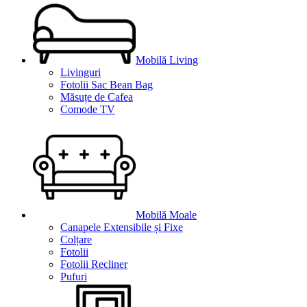
Mobilă Living
Livinguri
Fotolii Sac Bean Bag
Măsuțe de Cafea
Comode TV
Mobilă Moale
Canapele Extensibile și Fixe
Colțare
Fotolii
Fotolii Recliner
Pufuri