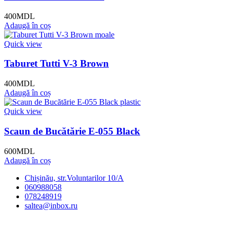
400
MDL
Adaugă în coș
Quick view
Taburet Tutti V-3 Brown
400
MDL
Adaugă în coș
Quick view
Scaun de Bucătărie E-055 Black
600
MDL
Adaugă în coș
Chișinău, str.Voluntarilor 10/A
060988058
078248919
saltea@inbox.ru