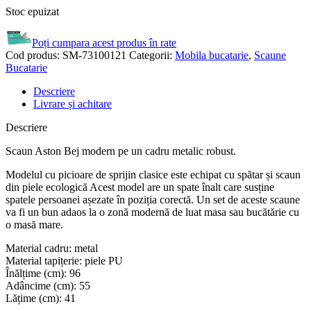
Stoc epuizat
Poți cumpara acest produs în rate
Cod produs:
SM-73100121
Categorii:
Mobila bucatarie
,
Scaune
Bucatarie
Descriere
Livrare și achitare
Descriere
Scaun Aston Bej modern pe un cadru metalic robust.
Modelul cu picioare de sprijin clasice este echipat cu spătar și scaun
din piele ecologică Acest model are un spate înalt care susține
spatele persoanei așezate în poziția corectă. Un set de aceste scaune
va fi un bun adaos la o zonă modernă de luat masa sau bucătărie cu
o masă mare.
Material cadru: metal
Material tapițerie: piele PU
Înălțime (cm): 96
Adâncime (cm): 55
Lățime (cm): 41