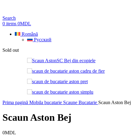
Search
0
items
0
MDL
Română
Русский
Sold out
Prima pagină
Mobila bucatarie
Scaune Bucatarie
Scaun Aston Bej
Scaun Aston Bej
0
MDL