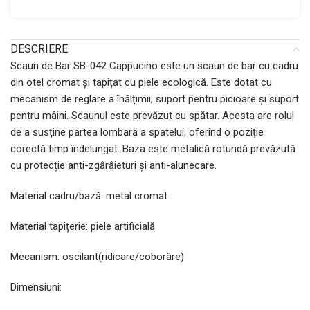
DESCRIERE
Scaun de Bar SB-042 Cappucino este un scaun de bar cu cadru
din otel cromat și tapițat cu piele ecologică. Este dotat cu
mecanism de reglare a înălțimii, suport pentru picioare și suport
pentru mâini. Scaunul este prevăzut cu spătar. Acesta are rolul
de a susține partea lombară a spatelui, oferind o poziție
corectă timp îndelungat. Baza este metalică rotundă prevăzută
cu protecție anti-zgârâieturi și anti-alunecare.
Material cadru/bază: metal cromat
Material tapițerie: piele artificială
Mecanism: oscilant(ridicare/coborâre)
Dimensiuni: