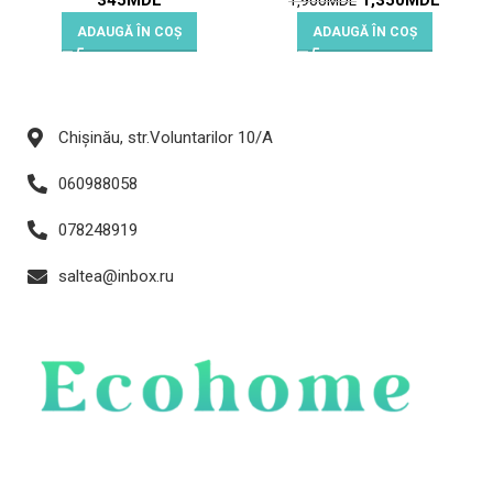
345
MDL
1,350
MDL
1,900
MDL
ADAUGĂ ÎN COȘ
ADAUGĂ ÎN COȘ
Chișinău, str.Voluntarilor 10/A
060988058
078248919
saltea@inbox.ru