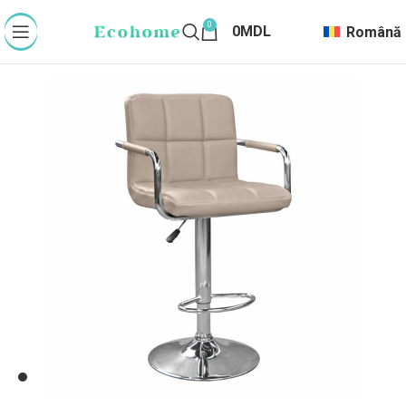
0
0
MDL
Română