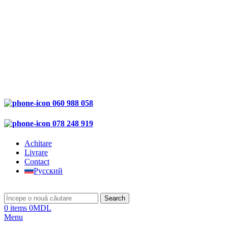
060 988 058
078 248 919
Achitare
Livrare
Contact
Русский
Search
0
items
0
MDL
Menu