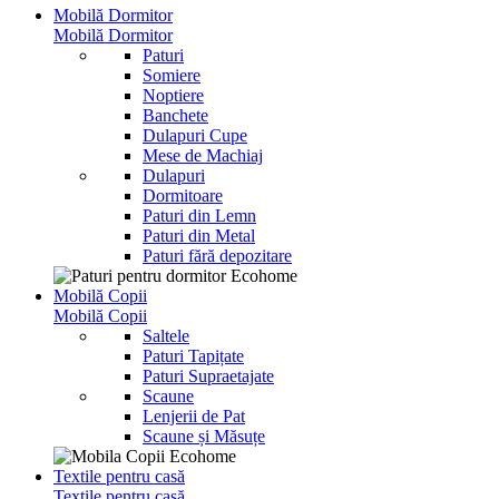
Mobilă Dormitor
Mobilă Dormitor
Paturi
Somiere
Noptiere
Banchete
Dulapuri Cupe
Mese de Machiaj
Dulapuri
Dormitoare
Paturi din Lemn
Paturi din Metal
Paturi fără depozitare
Mobilă Copii
Mobilă Copii
Saltele
Paturi Tapițate
Paturi Supraetajate
Scaune
Lenjerii de Pat
Scaune și Măsuțe
Textile pentru casă
Textile pentru casă