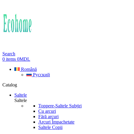
Search
0
items
0
MDL
Română
Русский
Catalog
Saltele
Saltele
Toppere-Saltele Subțiri
Cu arcuri
Fără arcuri
Arcuri Împachetate
Saltele Copii