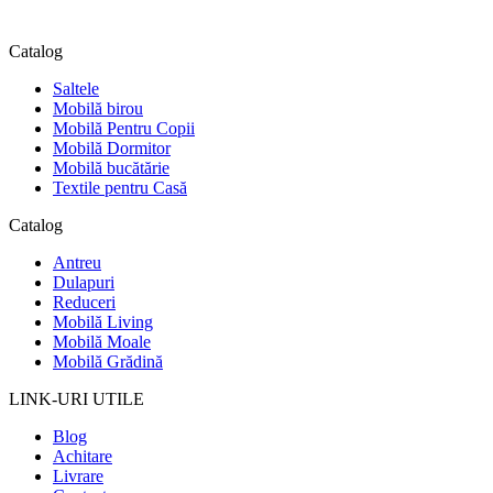
Catalog
Saltele
Mobilă birou
Mobilă Pentru Copii
Mobilă Dormitor
Mobilă bucătărie
Textile pentru Casă
Catalog
Antreu
Dulapuri
Reduceri
Mobilă Living
Mobilă Moale
Mobilă Grădină
LINK-URI UTILE
Blog
Achitare
Livrare