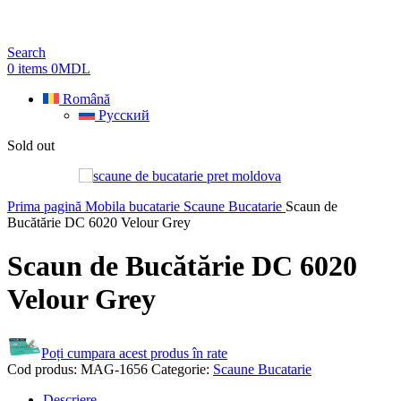
Search
0
items
0
MDL
Română
Русский
Sold out
Prima pagină
Mobila bucatarie
Scaune Bucatarie
Scaun de
Bucătărie DC 6020 Velour Grey
Scaun de Bucătărie DC 6020
Velour Grey
Poți cumpara acest produs în rate
Cod produs:
MAG-1656
Categorie:
Scaune Bucatarie
Descriere