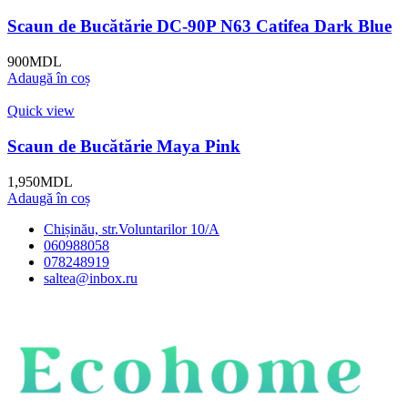
Scaun de Bucătărie DC-90P N63 Catifea Dark Blue
900
MDL
Adaugă în coș
Quick view
Scaun de Bucătărie Maya Pink
1,950
MDL
Adaugă în coș
Chișinău, str.Voluntarilor 10/A
060988058
078248919
saltea@inbox.ru