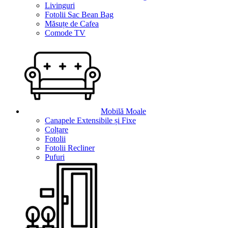
Livinguri
Fotolii Sac Bean Bag
Măsuțe de Cafea
Comode TV
Mobilă Moale
Canapele Extensibile și Fixe
Colțare
Fotolii
Fotolii Recliner
Pufuri