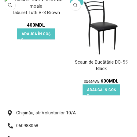
-27%
Taburet Tutti V-3 Brown
400
MDL
ADAUGĂ ÎN COȘ
Scaun de Bucătărie DC-55
Black
600
MDL
825
MDL
ADAUGĂ ÎN COȘ
Chișinău, str.Voluntarilor 10/A
060988058