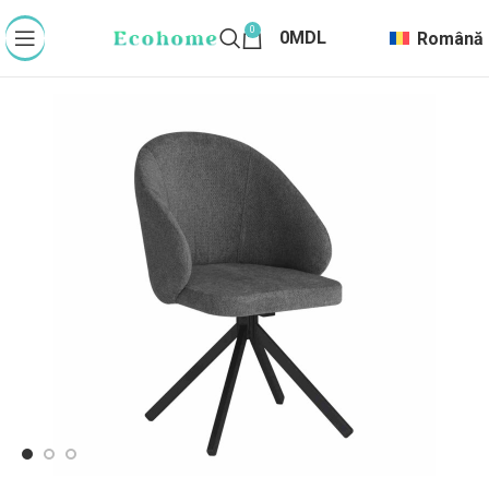
0
0
MDL
Română