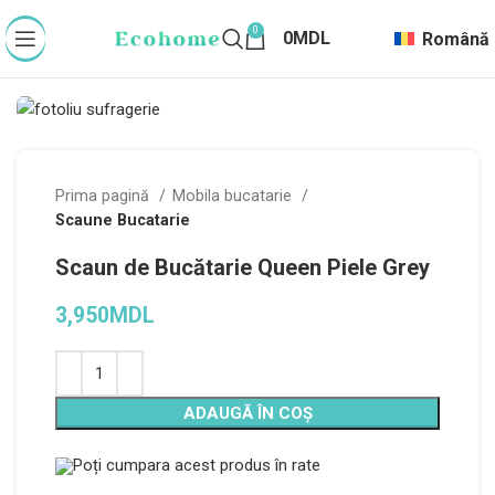
0
0
MDL
Română
Prima pagină
Mobila bucatarie
Scaune Bucatarie
Scaun de Bucătarie Queen Piele Grey
3,950
MDL
ADAUGĂ ÎN COȘ
Poți cumpara acest produs în rate