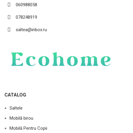
060988058
078248919
saltea@inbox.ru
CATALOG
Saltele
Mobilă birou
Mobilă Pentru Copii