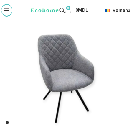
0
0
MDL
Română