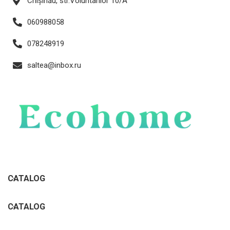
Chișinău, str.Voluntarilor 10/A
060988058
078248919
saltea@inbox.ru
CATALOG
CATALOG