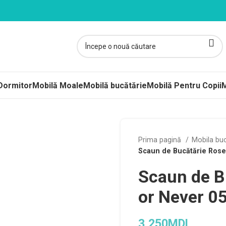
Dormitor
Mobilă Moale
Mobilă bucătărie
Mobilă Pentru Copii
M
ltele
Prima pagină
Mobila bu
Scaun de Bucătărie Rose
ere-Saltele Subțiri
Scaun de B
rcuri
 arcuri
or Never 0
uri Împachetate
3,250
MDL
ele Copii