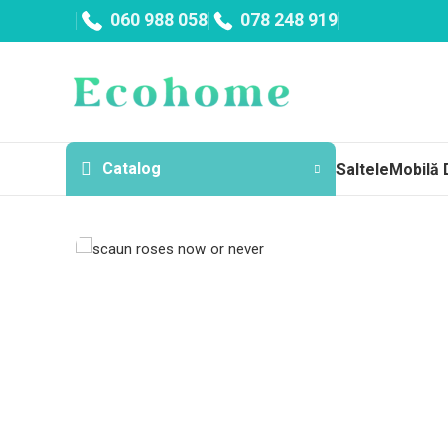
060 988 058
078 248 919
Catalog
Saltele
Mobilă 
Sa
Topp
Cu a
Fără
Arc
Salt