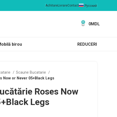
Achitare
Livrare
Contact
Русский
0
0
MDL
obilă birou
REDUCERI
catarie
Scaune Bucatarie
s Now or Never 05+Black Legs
ucătărie Roses Now
5+Black Legs