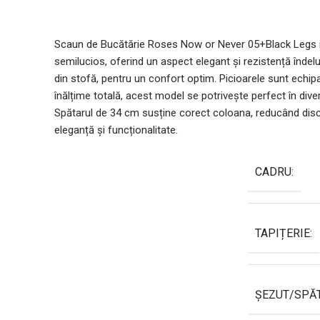
Scaun de Bucătărie Roses Now or Never 05+Black Legs impre
semilucios, oferind un aspect elegant și rezistență îndelun
din stofă, pentru un confort optim. Picioarele sunt echip
înălțime totală, acest model se potrivește perfect în div
Spătarul de 34 cm susține corect coloana, reducând disco
eleganță și funcționalitate.
CADRU:
TAPIȚERIE:
ȘEZUT/SPĂT