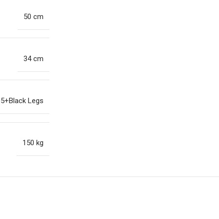
50 cm
34 cm
05+Black Legs
150 kg