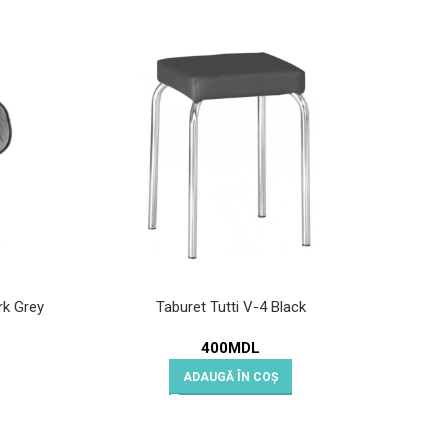
rk Grey
Taburet Tutti V-4 Black
400
MDL
ADAUGĂ ÎN COȘ