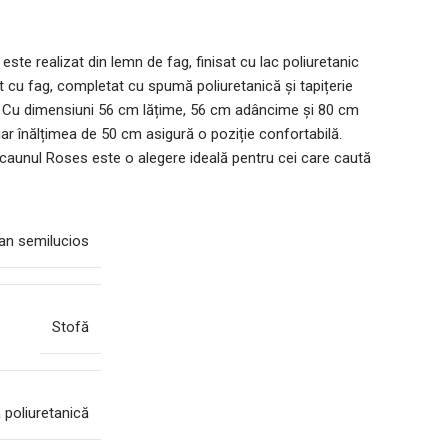
te realizat din lemn de fag, finisat cu lac poliuretanic
uit cu fag, completat cu spumă poliuretanică și tapițerie
lor. Cu dimensiuni 56 cm lățime, 56 cm adâncime și 80 cm
ar înălțimea de 50 cm asigură o poziție confortabilă.
scaunul Roses este o alegere ideală pentru cei care caută
tan semilucios
Stofă
ă poliuretanică