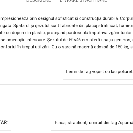
DESCRIERE
LIVRARE ȘI ACHITARE
sionează prin designul sofisticat și construcția durabilă. Corpul es
gată. Spătarul și șezutul sunt fabricate din placaj stratificat, furnir
ate cu dopuri din plastic, protejând pardoseala împotriva zgârieturi
erse amenajări interioare. Șezutul de 50×46 cm oferă spațiu generos, i
nfortul în timpul utilizării. Cu o sarcină maximă admisă de 150 kg, 
Lemn de fag vopsit cu lac poliure
AR:
Placaj stratificat,furniruit din fag /spum