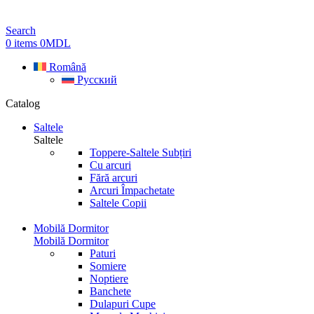
Search
0
items
0
MDL
Română
Русский
Catalog
Saltele
Saltele
Toppere-Saltele Subțiri
Cu arcuri
Fără arcuri
Arcuri Împachetate
Saltele Copii
Mobilă Dormitor
Mobilă Dormitor
Paturi
Somiere
Noptiere
Banchete
Dulapuri Cupe