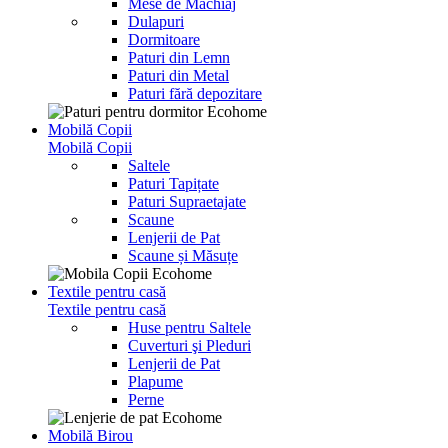
Mese de Machiaj
Dulapuri
Dormitoare
Paturi din Lemn
Paturi din Metal
Paturi fără depozitare
Mobilă Copii
Mobilă Copii
Saltele
Paturi Tapițate
Paturi Supraetajate
Scaune
Lenjerii de Pat
Scaune și Măsuțe
Textile pentru casă
Textile pentru casă
Huse pentru Saltele
Cuverturi şi Pleduri
Lenjerii de Pat
Plapume
Perne
Mobilă Birou