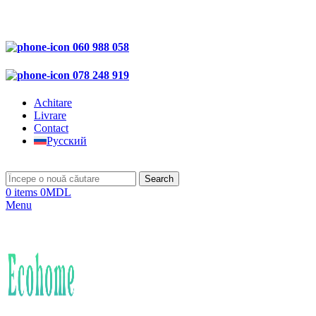
060 988 058
078 248 919
Achitare
Livrare
Contact
Русский
Search
0
items
0
MDL
Menu