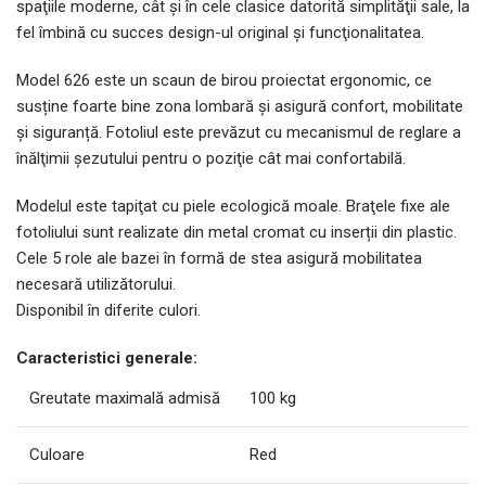
spaţiile moderne, cât şi în cele clasice datorită simplităţii sale, la
fel îmbină cu succes design-ul original şi funcţionalitatea.
Model 626 este un scaun de birou proiectat ergonomic, ce
susține foarte bine zona lombară și asigură confort, mobilitate
și siguranță. Fotoliul este prevăzut cu mecanismul de reglare a
înălţimii şezutului pentru o poziţie cât mai confortabilă.
Modelul este tapiţat cu piele ecologică moale. Braţele fixe ale
fotoliului sunt realizate din metal cromat cu inserții din plastic.
Cele 5 role ale bazei în formă de stea asigură mobilitatea
necesară utilizătorului.
Disponibil în diferite culori.
Caracteristici generale:
Greutate maximală admisă
100 kg
Culoare
Red