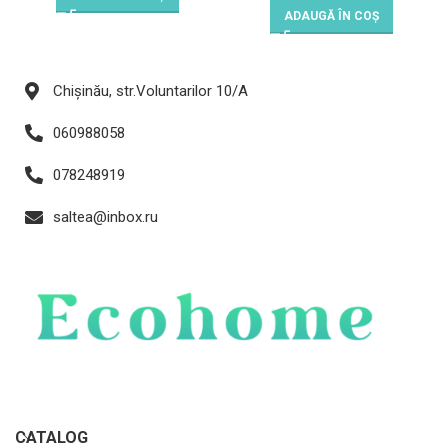
ADAUGĂ ÎN COȘ
Chișinău, str.Voluntarilor 10/A
060988058
078248919
saltea@inbox.ru
CATALOG