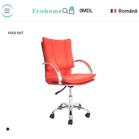
0
0
MDL
Română
SOLD OUT