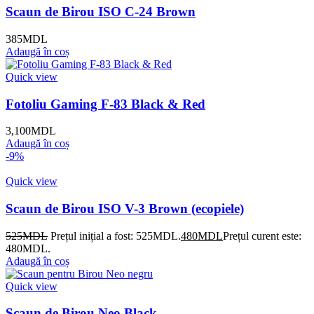
Scaun de Birou ISO C-24 Brown
385
MDL
Adaugă în coș
Quick view
Fotoliu Gaming F-83 Black & Red
3,100
MDL
Adaugă în coș
-9%
Quick view
Scaun de Birou ISO V-3 Brown (ecopiele)
525
MDL
Prețul inițial a fost: 525MDL.
480
MDL
Prețul curent este:
480MDL.
Adaugă în coș
Quick view
Scaun de Birou Neo Black