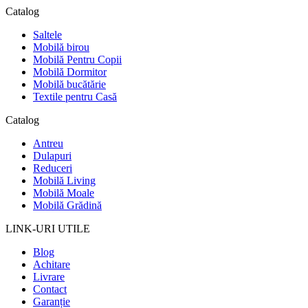
Catalog
Saltele
Mobilă birou
Mobilă Pentru Copii
Mobilă Dormitor
Mobilă bucătărie
Textile pentru Casă
Catalog
Antreu
Dulapuri
Reduceri
Mobilă Living
Mobilă Moale
Mobilă Grădină
LINK-URI UTILE
Blog
Achitare
Livrare
Contact
Garanție