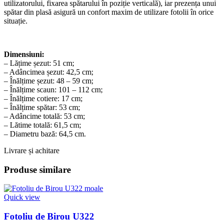
utilizatorului, fixarea spătarului în poziție verticală), iar prezența unui
spătar din plasă asigură un confort maxim de utilizare fotolii în orice
situație.
Dimensiuni:
– Lățime șezut: 51 cm;
– Adâncimea șezut: 42,5 cm;
– Înălțime șezut: 48 – 59 cm;
– Înălțime scaun: 101 – 112 cm;
– Înălțime cotiere: 17 cm;
– Înălțime spătar: 53 cm;
– Adâncime totală: 53 cm;
– Lătime totală: 61,5 cm;
– Diametru bază: 64,5 cm.
Livrare și achitare
Produse similare
Quick view
Fotoliu de Birou U322