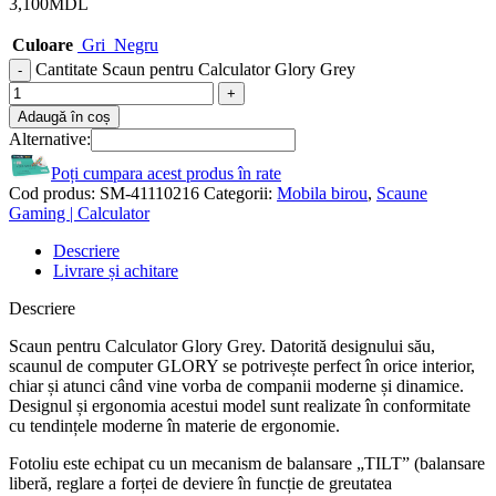
3,100
MDL
Culoare
Gri
Negru
Cantitate Scaun pentru Calculator Glory Grey
Adaugă în coș
Alternative:
Poți cumpara acest produs în rate
Cod produs:
SM-41110216
Categorii:
Mobila birou
,
Scaune
Gaming | Calculator
Descriere
Livrare și achitare
Descriere
Scaun pentru Calculator Glory Grey. Datorită designului său,
scaunul de computer GLORY se potrivește perfect în orice interior,
chiar și atunci când vine vorba de companii moderne și dinamice.
Designul și ergonomia acestui model sunt realizate în conformitate
cu tendințele moderne în materie de ergonomie.
Fotoliu este echipat cu un mecanism de balansare „TILT” (balansare
liberă, reglare a forței de deviere în funcție de greutatea