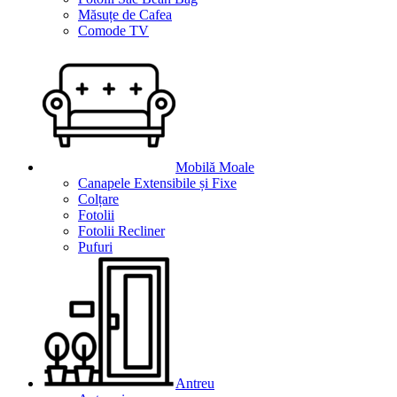
Măsuțe de Cafea
Comode TV
Mobilă Moale
Canapele Extensibile și Fixe
Colțare
Fotolii
Fotolii Recliner
Pufuri
Antreu