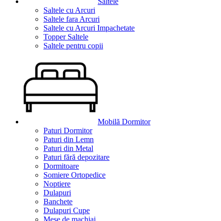
Saltele
Saltele cu Arcuri
Saltele fara Arcuri
Saltele cu Arcuri Impachetate
Topper Saltele
Saltele pentru copii
Mobilă Dormitor
Paturi Dormitor
Paturi din Lemn
Paturi din Metal
Paturi fără depozitare
Dormitoare
Somiere Ortopedice
Noptiere
Dulapuri
Banchete
Dulapuri Cupe
Mese de machiaj