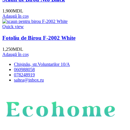
1,900
MDL
Adaugă în coș
Quick view
Fotoliu de Birou F-2002 White
1,250
MDL
Adaugă în coș
Chișinău, str.Voluntarilor 10/A
060988058
078248919
saltea@inbox.ru