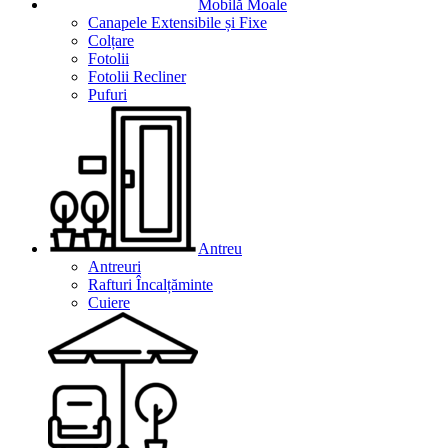
Mobilă Moale
Canapele Extensibile și Fixe
Colțare
Fotolii
Fotolii Recliner
Pufuri
Antreu
Antreuri
Rafturi Încalțăminte
Cuiere