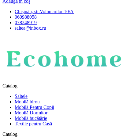
Adaugă în coș
Chișinău, str.Voluntarilor 10/A
060988058
078248919
saltea@inbox.ru
Catalog
Saltele
Mobilă birou
Mobilă Pentru Copii
Mobilă Dormitor
Mobilă bucătărie
Textile pentru Casă
Catalog