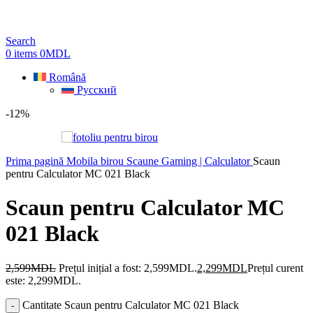
Search
0
items
0
MDL
Română
Русский
-12%
Prima pagină
Mobila birou
Scaune Gaming | Calculator
Scaun
pentru Calculator MC 021 Black
Scaun pentru Calculator MC
021 Black
2,599
MDL
Prețul inițial a fost: 2,599MDL.
2,299
MDL
Prețul curent
este: 2,299MDL.
Cantitate Scaun pentru Calculator MC 021 Black