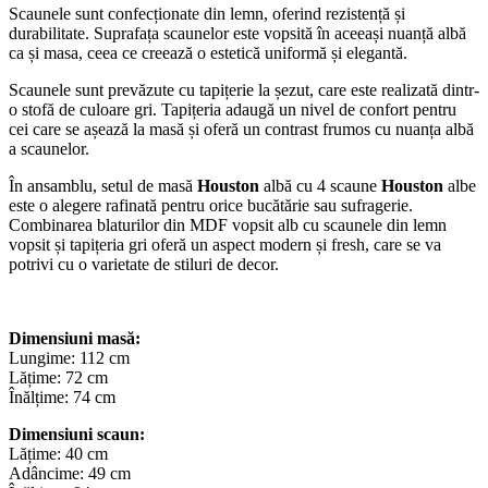
Scaunele sunt confecționate din lemn, oferind rezistență și
durabilitate. Suprafața scaunelor este vopsită în aceeași nuanță albă
ca și masa, ceea ce creează o estetică uniformă și elegantă.
Scaunele sunt prevăzute cu tapițerie la șezut, care este realizată dintr-
o stofă de culoare gri. Tapițeria adaugă un nivel de confort pentru
cei care se așează la masă și oferă un contrast frumos cu nuanța albă
a scaunelor.
În ansamblu, setul de masă
Houston
albă cu 4 scaune
Houston
albe
este o alegere rafinată pentru orice bucătărie sau sufragerie.
Combinarea blaturilor din MDF vopsit alb cu scaunele din lemn
vopsit și tapițeria gri oferă un aspect modern și fresh, care se va
potrivi cu o varietate de stiluri de decor.
Dimensiuni masă:
Lungime: 112 cm
Lățime: 72 cm
Înălțime: 74 cm
Dimensiuni scaun:
Lățime: 40 cm
Adâncime: 49 cm