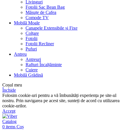
Livinguri
Fotolii Sac Bean Bag
Măsuțe de Cafea
Comode TV
Mobilă Moale
Canapele Extensibile și Fixe
Colțare
Fotolii
Fotolii Recliner
Pufuri
Antreu
Antreuri
Rafturi Încalțăminte
Cuiere
Mobilă Grădină
Coșul meu
Închide
Folosim cookie-uri pentru a vă îmbunătăți experiența pe site-ul
nostru. Prin navigarea pe acest site, sunteți de acord cu utilizarea
cookie-urilor.
Accept
Catalog
0
items
Coș