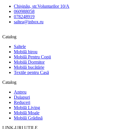
Chișinău, str.Voluntarilor 10/A
060988058
078248919
saltea@inbox.ru
Catalog
Saltele
Mobilă birou
Mobilă Pentru Copii
Mobilă Dormitor
Mobilă bucătărie
Textile pentru Casă
Catalog
Antreu
Dulapuri
Reduceri
Mobilă Living
Mobilă Moale
Mobilă Grădină
LINK-URI UTILE