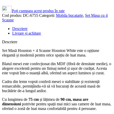
Poți cumpara acest produs în rate
Cod produs:
DC-6755
Categorii:
Mobila bucatarie
,
Set Masa cu 4
Scaune
Descriere
Livrare și achitare
Descriere
Set Masă Houston + 4 Scaune Houston White este o opțiune
elegantă și modernă pentru orice spațiu de luat masa.
Blatul mesei este confecționat din MDF (fibră de densitate medie), o
alegere excelentă pentru un finisaj neted și ușor de curățat. Acesta
este vopsit într-o nuanță albă, oferind un aspect luminos și curat.
Cadru din lemn vopsit conferă mesei o stabilitate și rezistență
remarcabile, permițându-vă să vă bucurați de această masă de
bucătărie de-a lungul anilor.
Cu lungimea de
75 cm
și lățimea de
90 cm, masa are
dimensiuni
potrivite pentru spații mai mici sau camere de luat masa,
oferind o zonă de luat masa confortabilă pentru 4 persoane.