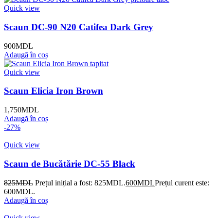
Quick view
Scaun DC-90 N20 Catifea Dark Grey
900
MDL
Adaugă în coș
Quick view
Scaun Elicia Iron Brown
1,750
MDL
Adaugă în coș
-27%
Quick view
Scaun de Bucătărie DC-55 Black
825
MDL
Prețul inițial a fost: 825MDL.
600
MDL
Prețul curent este:
600MDL.
Adaugă în coș
Quick view