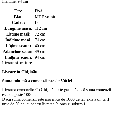
Înălțime: 94 cm
Tip:
Fixă
Blat:
MDF vopsit
Cadru:
Lemn
Lungime masă:
112 cm
Lățime masă:
72 cm
Înălțime masă:
74 cm
Lățime scaun:
40 cm
Adâncime scaun:
49 cm
Înălțime scaun:
94 cm
Livrare și achitare
Livrare
în Chișinău
Suma minimă a comenzii este de 500 lei
Livrarea comenzilor în Chișinău este gratuită dacă suma comenzii
este de peste 1000 lei.
Dacă suma comenzii este mai mică de 1000 de lei, există un tarif
unic de 50 de lei pentru livrarea în oraș și suburbii.