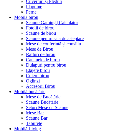
Cuverturi și Pleduri
Plapume
Perne
Mobilă birou
Scaune Gaming | Calculator
Fotolii de birou
Scaune de birou
Scaune pentru sala de asteptare
Mese de conferintă și consiliu
Mese de Birou
Rafturi de birou
Canapele de birou
Dulapuri pentru birou
Etajere birou
Cuiere birou
Oglinzi
Accesorii Birou
Mobilă bucătărie
Mese de Bucătărie
Scaune Bucătărie
Seturi Mese cu Scaune
Mese Bar
Scaune Bar
Taburete
Mobilă Living