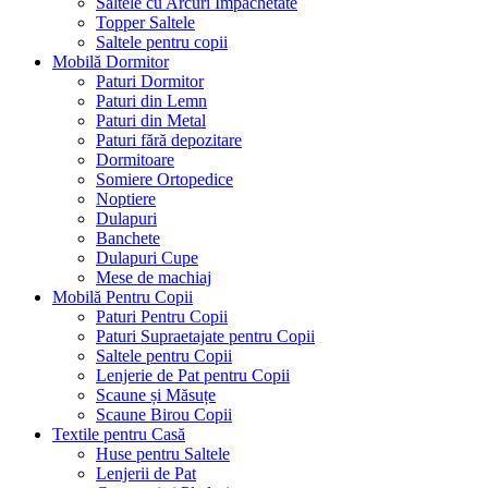
Saltele cu Arcuri Impachetate
Topper Saltele
Saltele pentru copii
Mobilă Dormitor
Paturi Dormitor
Paturi din Lemn
Paturi din Metal
Paturi fără depozitare
Dormitoare
Somiere Ortopedice
Noptiere
Dulapuri
Banchete
Dulapuri Cupe
Mese de machiaj
Mobilă Pentru Copii
Paturi Pentru Copii
Paturi Supraetajate pentru Copii
Saltele pentru Copii
Lenjerie de Pat pentru Copii
Scaune și Măsuțe
Scaune Birou Copii
Textile pentru Casă
Huse pentru Saltele
Lenjerii de Pat