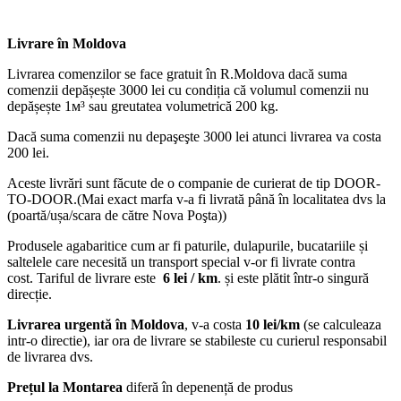
Livrare în Moldova
Livrarea comenzilor se face gratuit în R.Moldova dacă suma
comenzii depășește 3000 lei cu condiția că volumul comenzii nu
depășește 1м³ sau greutatea volumetrică 200 kg.
Dacă suma comenzii nu depaşeşte 3000 lei atunci livrarea va costa
200 lei.
Aceste livrări sunt făcute de o companie de curierat de tip DOOR-
TO-DOOR.(Mai exact marfa v-a fi livrată până în localitatea dvs la
(poartă/ușa/scara de către Nova Poşta))
Produsele agabaritice cum ar fi paturile, dulapurile, bucatariile și
saltelele care necesită un transport special v-or fi livrate contra
cost. Tariful de livrare este
6 lei / km
. și este plătit într-o singură
direcție.
Livrarea urgentă
în Moldova
, v-a costa
10 lei/km
(se calculeaza
intr-o directie), iar ora de livrare se stabileste cu curierul responsabil
de livrarea dvs.
Prețul la Montarea
diferă în depenență de produs