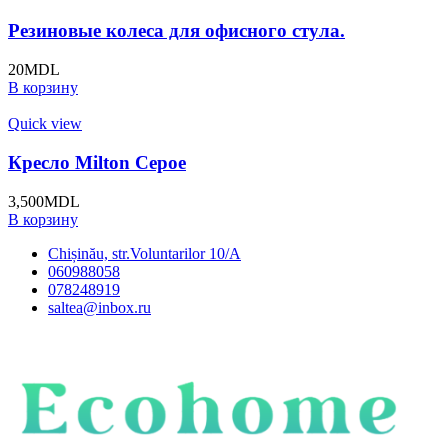
Резиновые колеса для офисного стула.
20
MDL
В корзину
Quick view
Кресло Milton Серое
3,500
MDL
В корзину
Chișinău, str.Voluntarilor 10/A
060988058
078248919
saltea@inbox.ru