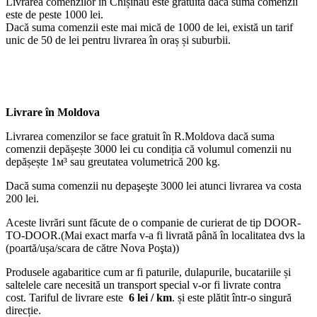
Livrarea comenzilor în Chișinău este gratuită dacă suma comenzii
este de peste 1000 lei.
Dacă suma comenzii este mai mică de 1000 de lei, există un tarif
unic de 50 de lei pentru livrarea în oraș și suburbii.
Livrare în Moldova
Livrarea comenzilor se face gratuit în R.Moldova dacă suma
comenzii depășește 3000 lei cu condiția că volumul comenzii nu
depășește 1м³ sau greutatea volumetrică 200 kg.
Dacă suma comenzii nu depaşeşte 3000 lei atunci livrarea va costa
200 lei.
Aceste livrări sunt făcute de o companie de curierat de tip DOOR-
TO-DOOR.(Mai exact marfa v-a fi livrată până în localitatea dvs la
(poartă/ușa/scara de către Nova Poşta))
Produsele agabaritice cum ar fi paturile, dulapurile, bucatariile și
saltelele care necesită un transport special v-or fi livrate contra
cost. Tariful de livrare este
6 lei / km
. și este plătit într-o singură
direcție.