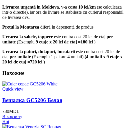
Livrarea urgentă
în Moldova
, v-a costa
10 lei/km
(se calculeaza
intr-o directie), iar ora de livrare se stabileste cu curierul responsabil
de livrarea dvs.
Prețul la Montarea
diferă în depenență de produs
Urcarea la saltele, toppere
este contra cost 20 lei de etaj
per
unitate
(Exemplu
9 etaje x 20 lei de etaj =180 lei
)
Urcarea la paturi, dulapuri, bucatarii
este contra cost 20 lei de
etaj
per unitate
(Exemplu 1 pat are 4 unitati)
(4 unitati x 9 etaje x
20 lei de etaj =720 lei
)
Похожие
Quick view
Вешалка GC5206 Белая
730
MDL
В корзину
Hot