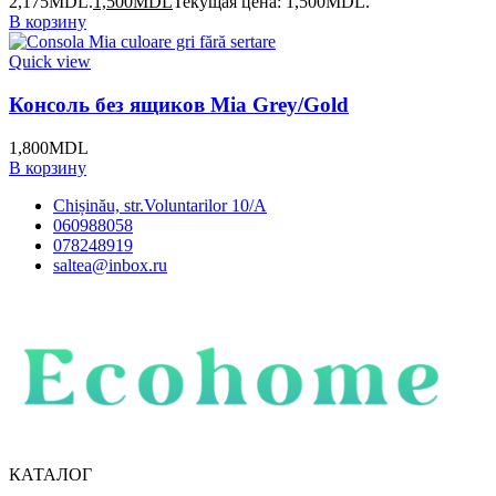
2,175MDL.
1,500
MDL
Текущая цена: 1,500MDL.
В корзину
Quick view
Консоль без ящиков Mia Grey/Gold
1,800
MDL
В корзину
Chișinău, str.Voluntarilor 10/A
060988058
078248919
saltea@inbox.ru
КАТАЛОГ