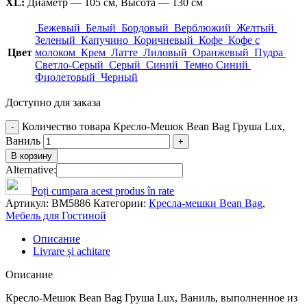
XL:
Диаметр — 105 см, Высота — 130 см
Бежевый
Белый
Бордовый
Верблюжий
Желтый
Зеленый
Капучино
Коричневый
Кофе
Кофе с
Цвет
молоком
Крем
Латте
Лиловый
Оранжевый
Пудра
Светло-Серый
Серый
Синий
Темно Синий
Фиолетовый
Черный
Доступно для заказа
Количество товара Кресло-Мешок Bean Bag Груша Lux,
Ваниль
В корзину
Alternative:
Poți cumpara acest produs în rate
Артикул:
BM5886
Категории:
Кресла-мешки Bean Bag
,
Мебель для Гостиной
Описание
Livrare și achitare
Описание
Кресло-Мешок Bean Bag Груша Lux, Ваниль, выполненное из