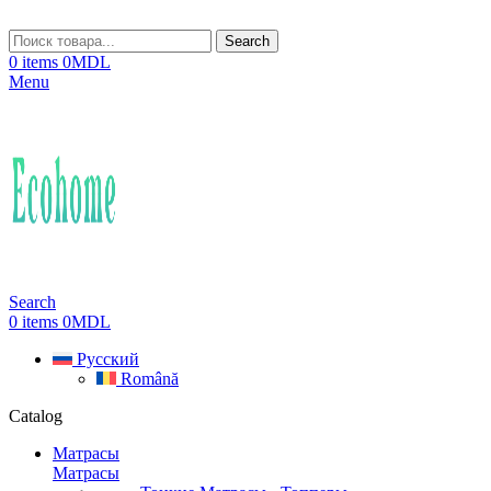
Search
0
items
0
MDL
Menu
Search
0
items
0
MDL
Русский
Română
Catalog
Матрасы
Матрасы