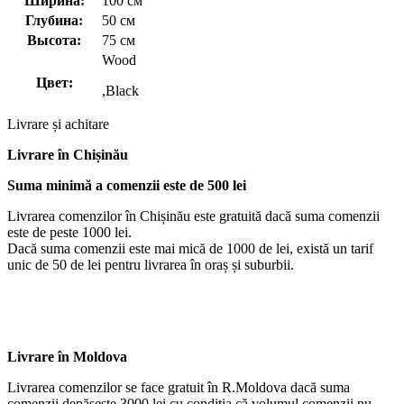
Ширина:
100 см
Глубина:
50 см
Высота:
75 см
Wood
Цвет:
,Black
Livrare și achitare
Livrare
în Chișinău
Suma minimă a comenzii este de 500 lei
Livrarea comenzilor în Chișinău este gratuită dacă suma comenzii
este de peste 1000 lei.
Dacă suma comenzii este mai mică de 1000 de lei, există un tarif
unic de 50 de lei pentru livrarea în oraș și suburbii.
Livrare în Moldova
Livrarea comenzilor se face gratuit în R.Moldova dacă suma
comenzii depășește 3000 lei cu condiția că volumul comenzii nu