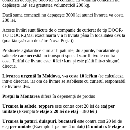
depășește 1м³ sau greutatea volumetrică 200 kg.
Dacă suma comenzii nu depaşeşte 3000 lei atunci livrarea va costa
200 lei.
Aceste livrări sunt făcute de o companie de curierat de tip DOOR-
TO-DOOR.(Mai exact marfa v-a fi livrată până în localitatea dvs la
(poartă/ușa/scara de către Nova Poşta))
Produsele agabaritice cum ar fi paturile, dulapurile, bucatariile și
saltelele care necesită un transport special v-or fi livrate contra
cost. Tariful de livrare este
6 lei / km
. și este plătit într-o singură
direcție.
Livrarea urgentă
în Moldova
, v-a costa
10 lei/km
(se calculeaza
intr-o directie), iar ora de livrare se stabileste cu curierul responsabil
de livrarea dvs.
Prețul la Montarea
diferă în depenență de produs
Urcarea la saltele, toppere
este contra cost 20 lei de etaj
per
unitate
(Exemplu
9 etaje x 20 lei de etaj =180 lei
)
Urcarea la paturi, dulapuri, bucatarii
este contra cost 20 lei de
etaj
per unitate
(Exemplu 1 pat are 4 unitati)
(4 unitati x 9 etaje x