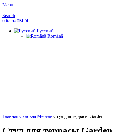
Menu
Search
0
items
0
MDL
Русский
Română
Главная
Садовая Мебель
Стул для террасы Garden
Стул для террасы Garden