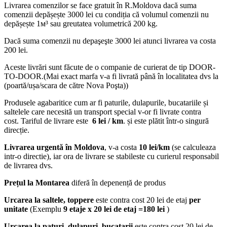
Livrarea comenzilor se face gratuit în R.Moldova dacă suma
comenzii depășește 3000 lei cu condiția că volumul comenzii nu
depășește 1м³ sau greutatea volumetrică 200 kg.
Dacă suma comenzii nu depaşeşte 3000 lei atunci livrarea va costa
200 lei.
Aceste livrări sunt făcute de o companie de curierat de tip DOOR-
TO-DOOR.(Mai exact marfa v-a fi livrată până în localitatea dvs la
(poartă/ușa/scara de către Nova Poşta))
Produsele agabaritice cum ar fi paturile, dulapurile, bucatariile și
saltelele care necesită un transport special v-or fi livrate contra
cost. Tariful de livrare este
6 lei / km
. și este plătit într-o singură
direcție.
Livrarea urgentă
în Moldova
, v-a costa
10 lei/km
(se calculeaza
intr-o directie), iar ora de livrare se stabileste cu curierul responsabil
de livrarea dvs.
Prețul la Montarea
diferă în depenență de produs
Urcarea la saltele, toppere
este contra cost 20 lei de etaj
per
unitate
(Exemplu
9 etaje x 20 lei de etaj =180 lei
)
Urcarea la paturi, dulapuri, bucatarii
este contra cost 20 lei de