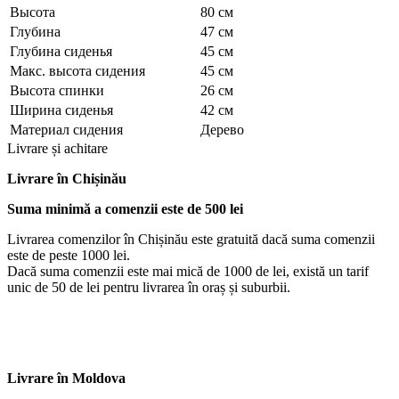
Высота
80 см
Глубина
47 см
Глубина сиденья
45 см
Макс. высота сидения
45 см
Высота спинки
26 см
Ширина сиденья
42 см
Материал сидения
Дерево
Livrare și achitare
Livrare
în Chișinău
Suma minimă a comenzii este de 500 lei
Livrarea comenzilor în Chișinău este gratuită dacă suma comenzii
este de peste 1000 lei.
Dacă suma comenzii este mai mică de 1000 de lei, există un tarif
unic de 50 de lei pentru livrarea în oraș și suburbii.
Livrare în Moldova