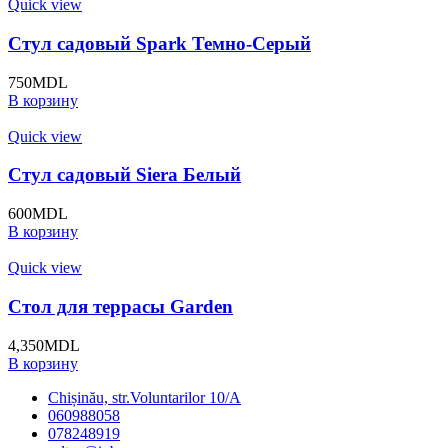
Quick view
Стул садовый Spark Темно-Серый
750
MDL
В корзину
Quick view
Стул садовый Siera Белый
600
MDL
В корзину
Quick view
Стол для террасы Garden
4,350
MDL
В корзину
Chișinău, str.Voluntarilor 10/A
060988058
078248919