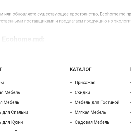
дом или обновляете существующее пространство, Ecohome.md п
тственными поставщиками и предлагаем продукцию из экологи
 Ecohome.md:
am, независимые пружины
основания для кроватей
Г
КАТАЛОГ
ебель, рабочие столы, стеллажи
сы
Прихожая
тулья, барная мебель
ая Мебель
Скидки
ла, мягкие гарнитуры для гостиной
я Мебель
Мебель для Гостиной
трины, шкафы, мебельные комплекты
 для Спальни
Мягкая Мебель
стулья, садовые комплекты
 для Кухни
Садовая Мебель
белье, маленькие столы/стулья, тематическая мебель