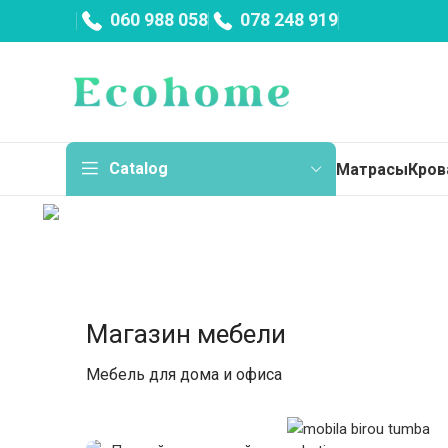
060 988 058
078 248 919
Catalog
Матрасы
Кров
Мат
Тон
Магазин мебели
Пру
Бес
Мебель для дома и офиса
Нез
ОФИСНАЯ МЕБЕЛЬ
Дет