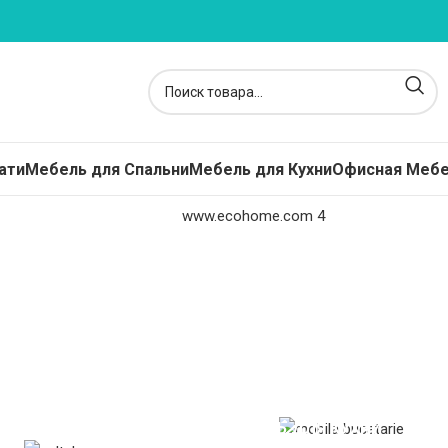
ати
Мебель для Спальни
Мебель для Кухни
Офисная Меб
расы
кие Матрасы - Топперы
жинные
пружинные
ависимые Пружины
МЕБЕЛЬ ДЛЯ КУХНИ
ские Матрасы