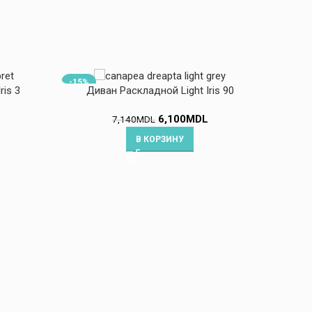
-15%
-11%
ris 3
Диван Раскладной Light Iris 90
6,100
MDL
7,140
MDL
В КОРЗИНУ
Ди