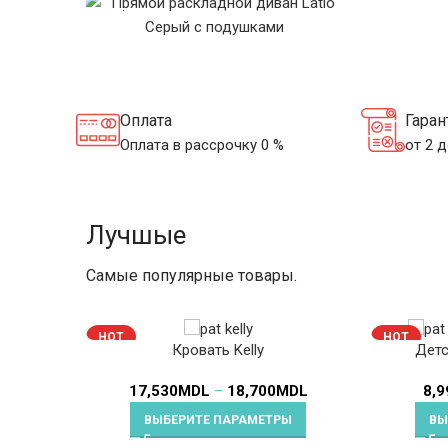
МАТРА
МЯГКАЯ МЕБЕЛЬ
Оплата
Гаран
Оплата в рассрочку 0 %
от 2 д
Лучшые
Самые популярные товары.
HOT
HOT
Кровать Kelly
Детс
17,530
MDL
–
18,700
MDL
8,9
ВЫБЕРИТЕ ПАРАМЕТРЫ
ВЫ