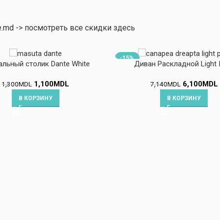
e.md
-> посмотреть все скидки здесь
-15%
льный столик Dante White
Диван Раскладной Light I
1,100
MDL
6,100
MDL
1,300
MDL
7,140
MDL
В КОРЗИНУ
В КОРЗИНУ