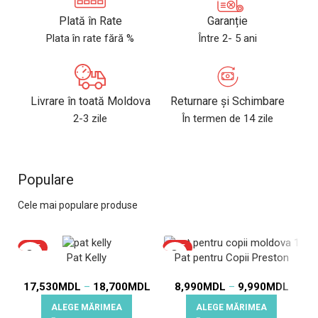
Plată în Rate
Garanție
Plata în rate fără %
Între 2- 5 ani
Livrare în toată Moldova
Returnare și Schimbare
2-3 zile
În termen de 14 zile
Populare
Cele mai populare produse
HOT
HOT
Pat Kelly
Pat pentru Copii Preston
17,530
MDL
–
18,700
MDL
8,990
MDL
–
9,990
MDL
ALEGE MĂRIMEA
ALEGE MĂRIMEA