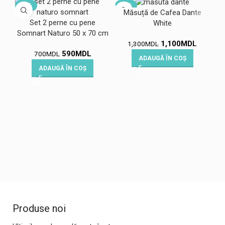
-16%
-15%
-
Măsuță de Cafea Dante
Set 2 perne cu pene
White
Somnart Naturo 50 x 70 cm
1,100
MDL
1,300
MDL
590
MDL
700
MDL
ADAUGĂ ÎN COȘ
ADAUGĂ ÎN COȘ
C
Produse noi