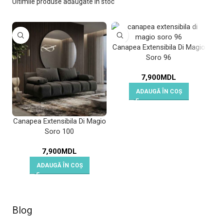
Ultimile produse adăugate în stoc
Canapea Extensibila Di Magio
Soro 96
7,900
MDL
ADAUGĂ ÎN COȘ
Canapea Extensibila Di Magio
C
Soro 100
7,900
MDL
ADAUGĂ ÎN COȘ
Blog