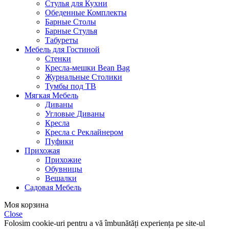
Стулья для Кухни
Обеденные Комплекты
Барные Столы
Барные Стулья
Табуреты
Мебель для Гостиной
Стенки
Кресла-мешки Bean Bag
Журнальные Столики
Тумбы под ТВ
Мягкая Мебель
Диваны
Угловые Диваны
Кресла
Кресла с Реклайнером
Пуфики
Прихожая
Прихожие
Обувницы
Вешалки
Садовая Мебель
Моя корзина
Close
Folosim cookie-uri pentru a vă îmbunătăți experiența pe site-ul