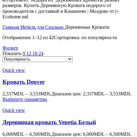
размеров. Купить Деревянную Кровать недорого от
производителя с доставкой в Кишиневе | Молдове от ▷
Ecohome.md
Главная
Мебель для Спальни
Деревянные Кровати
Отображение 1–12 из 42
Сортировка: по популярности
Фильтр
Показать
9
12
18
24
Quick view
Кровать Denver
2,337
MDL
–
3,533
MDL
Диапазон цен: 2,337MDL – 3,533MDL
Выберите параметры
Quick view
Деревянная кровать Venetia Белый
6,000
MDL
–
6,500
MDL
Диапазон цен: 6,000MDL – 6,500MDL