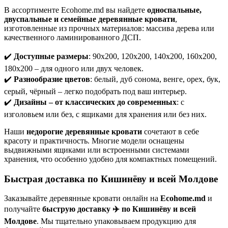
В ассортименте Ecohome.md вы найдете
односпальные,
двуспальные и семейные деревянные кровати
,
изготовленные из прочных материалов: массива дерева или
качественного ламинированного ДСП.
✔️
Доступные размеры
: 90x200, 120x200, 140x200, 160x200,
180x200 – для одного или двух человек.
✔️
Разнообразие цветов
: белый, дуб сонома, венге, орех, бук,
серый, чёрный – легко подобрать под ваш интерьер.
✔️
Дизайны – от классических до современных
: с
изголовьем или без, с ящиками для хранения или без них.
Наши
недорогие деревянные кровати
сочетают в себе
красоту и практичность. Многие модели оснащены
выдвижными ящиками или встроенными системами
хранения, что особенно удобно для компактных помещений.
Быстрая доставка по Кишинёву и всей Молдове
Заказывайте деревянные кровати онлайн на
Ecohome.md
и
получайте
быструю доставку ✈️ по Кишинёву и всей
Молдове
. Мы тщательно упаковываем продукцию для