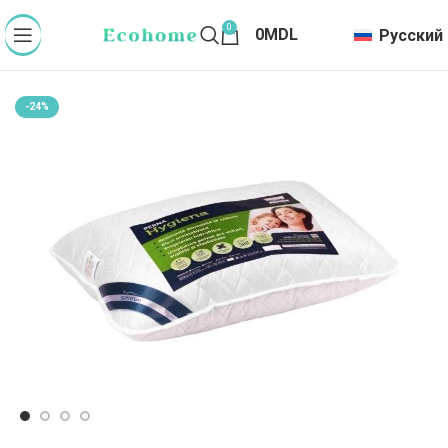
0
0
MDL
Русский
-24%