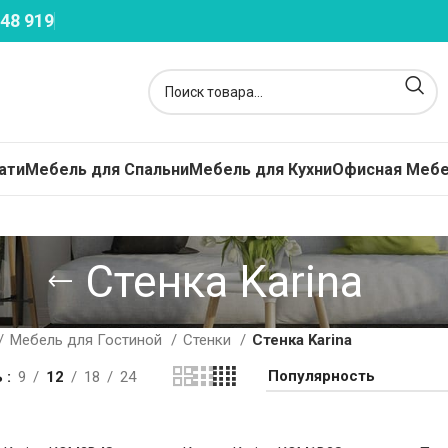
48 919
ати
Мебель для Спальни
Мебель для Кухни
Офисная Меб
расы
Стенка Karina
кие Матрасы - Топперы
жинные
Мебель для Гостиной
Стенки
Стенка Karina
пружинные
ь
9
12
18
24
ависимые Пружины
ские Матрасы