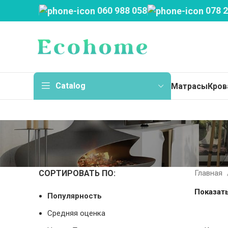
060 988 058
078 2
Catalog
Матрасы
Кров
Мат
Тон
Пру
СОРТИРОВАТЬ ПО:
Главная
Бес
Показат
Популярность
Нез
Средняя оценка
Дет