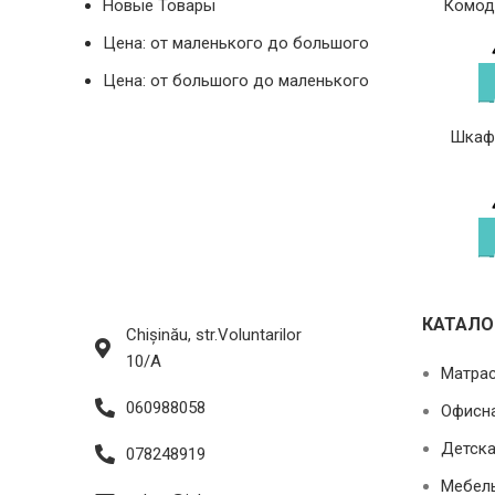
Новые Товары
Комод
Цена: от маленького до большого
Цена: от большого до маленького
Шкаф-
КАТАЛО
Chișinău, str.Voluntarilor
10/A
Матра
060988058
Офисн
Детска
078248919
Мебель