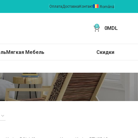
Оплата
Доставка
Контакт
Română
0
0
MDL
ель
Мягкая Мебель
Скидки