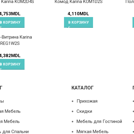
 Karina KOM2D4S
Комод Karina KOM1D2S
Пол
4,753
MDL
4,110
MDL
В КОРЗИНУ
В КОРЗИНУ
Витрина Karina
REG1W2S
4,382
MDL
В КОРЗИНУ
Г
КАТАЛОГ
сы
Прихожая
ая Мебель
Скидки
я Мебель
Мебель для Гостиной
 для Спальни
Мягкая Мебель