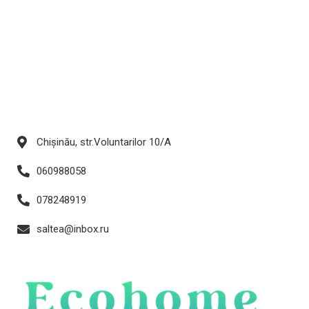
Chișinău, str.Voluntarilor 10/A
060988058
078248919
saltea@inbox.ru