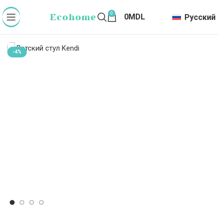
0
0
MDL
Русский
-4%