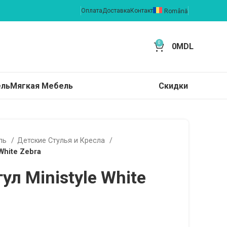
Оплата
Доставка
Контакт
Română
0
0
MDL
ель
Мягкая Мебель
Скидки
ель
Детские Стулья и Кресла
White Zebra
ул Ministyle White