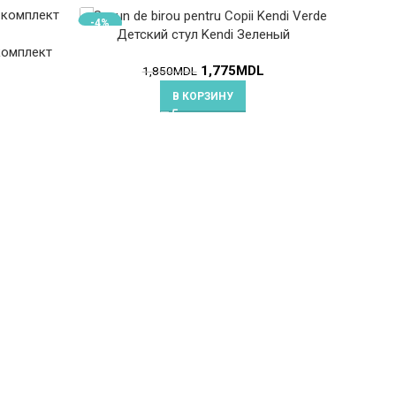
-4%
Детский стул Kendi Зеленый
С
комплект
1,775
MDL
1,850
MDL
В КОРЗИНУ