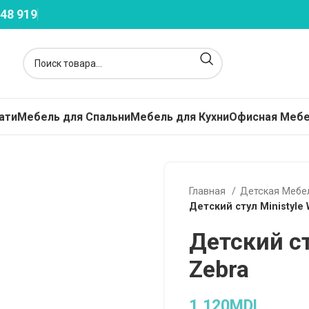
48 919
ати
Мебель для Спальни
Мебель для Кухни
Офисная Меб
расы
Главная
Детская Меб
кие Матрасы - Топперы
Детский стул Ministyle 
жинные
Детский ст
пружинные
Zebra
ависимые Пружины
ские Матрасы
1,120
MDL