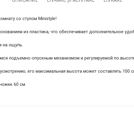
ОПИСАНИЕ
LIVRARE ȘI ACHITARE
LIVRARE
мнату со стулом Ministyle!
снованием из пластика, что обеспечивает дополнительное удоб
 на ощупь.
щимся подъемно-опускным механизмом и регулируемой по высоте
усмотрению, его максимальная высота может составлять 100 см
ножек 60 см.