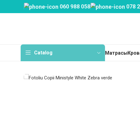
060 988 058
078 2
Catalog
Матрасы
Кров
Мат
Тон
Пру
Бес
Нез
Дет