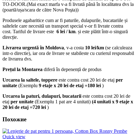
TO-DOOR.(Mai exact marfa v-a fi livrată până în localitatea dvs la
(poartă/ușa/scara de către Nova Poşta))
Produsele agabaritice cum ar fi paturile, dulapurile, bucatariile și
saltelele care necesită un transport special v-or fi livrate contra
cost. Tariful de livrare este
6 lei / km
. și este plătit într-o singură
direcție.
Livrarea urgentă
în Moldova
, v-a costa
10 lei/km
(se calculeaza
intr-o directie), iar ora de livrare se stabileste cu curierul responsabil
de livrarea dvs.
Prețul la Montarea
diferă în depenență de produs
Urcarea la saltele, toppere
este contra cost 20 lei de etaj
per
unitate
(Exemplu
9 etaje x 20 lei de etaj =180 lei
)
Urcarea la paturi, dulapuri, bucatarii
este contra cost 20 lei de
etaj
per unitate
(Exemplu 1 pat are 4 unitati)
(4 unitati x 9 etaje x
20 lei de etaj =720 lei
)
Похожие
Quick view