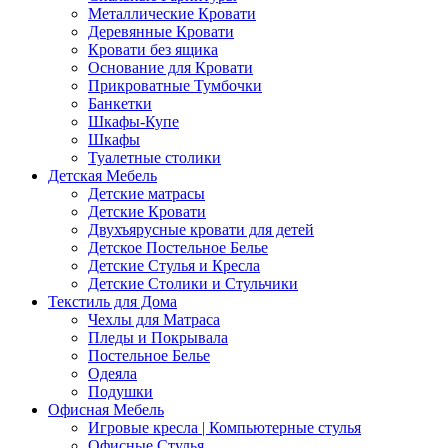
Металлические Кровати
Деревянные Кровати
Кровати без ящика
Основание для Кровати
Прикроватные Тумбочки
Банкетки
Шкафы-Купе
Шкафы
Туалетные столики
Детская Мебель
Детские матрасы
Детские Кровати
Двухъярусные кровати для детей
Детское Постельное Белье
Детские Стулья и Кресла
Детские Столики и Стульчики
Текстиль для Дома
Чехлы для Матраса
Пледы и Покрывала
Постельное Белье
Одеяла
Подушки
Офисная Мебель
Игровые кресла | Компьютерные стулья
Офисные Стулья