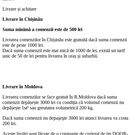
Livrare și achitare
Livrare
în Chișinău
Suma minimă a comenzii este de 500 lei
Livrarea comenzilor în Chișinău este gratuită dacă suma comenzii
este de peste 1000 lei.
Dacă suma comenzii este mai mică de 1000 de lei, există un tarif
unic de 50 de lei pentru livrarea în oraș și suburbii.
Livrare în Moldova
Livrarea comenzilor se face gratuit în R.Moldova dacă suma
comenzii depășește 3000 lei cu condiția că volumul comenzii nu
depășește 1м³ sau greutatea volumetrică 200 kg.
Dacă suma comenzii nu depaşeşte 3000 lei atunci livrarea va costa
200 lei.
Aceste livrări sunt făcute de o companie de curierat de tip DOOR-