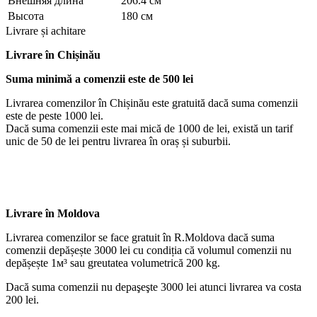
Внешняя длина
206.4 см
Высота
180 см
Livrare și achitare
Livrare
în Chișinău
Suma minimă a comenzii este de 500 lei
Livrarea comenzilor în Chișinău este gratuită dacă suma comenzii
este de peste 1000 lei.
Dacă suma comenzii este mai mică de 1000 de lei, există un tarif
unic de 50 de lei pentru livrarea în oraș și suburbii.
Livrare în Moldova
Livrarea comenzilor se face gratuit în R.Moldova dacă suma
comenzii depășește 3000 lei cu condiția că volumul comenzii nu
depășește 1м³ sau greutatea volumetrică 200 kg.
Dacă suma comenzii nu depaşeşte 3000 lei atunci livrarea va costa
200 lei.