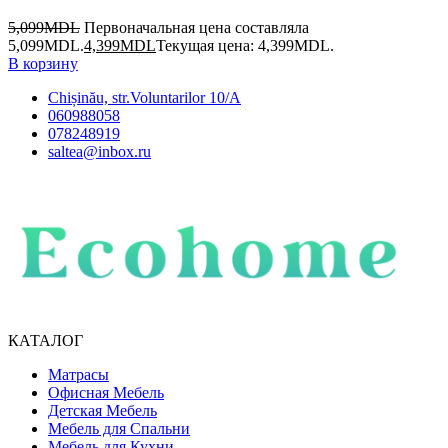
5,099
MDL
Первоначальная цена составляла
5,099MDL.
4,399
MDL
Текущая цена: 4,399MDL.
В корзину
Chișinău, str.Voluntarilor 10/A
060988058
078248919
saltea@inbox.ru
КАТАЛОГ
Матрасы
Офисная Мебель
Детская Мебель
Мебель для Спальни
Мебель для Кухни