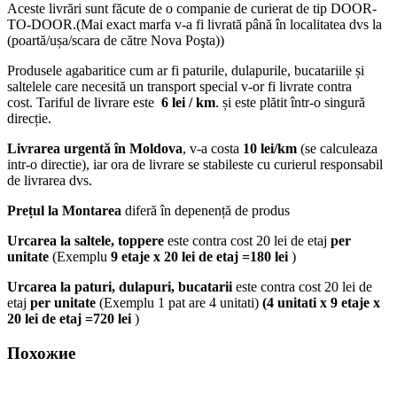
Aceste livrări sunt făcute de o companie de curierat de tip DOOR-
TO-DOOR.(Mai exact marfa v-a fi livrată până în localitatea dvs la
(poartă/ușa/scara de către Nova Poşta))
Produsele agabaritice cum ar fi paturile, dulapurile, bucatariile și
saltelele care necesită un transport special v-or fi livrate contra
cost. Tariful de livrare este
6 lei / km
. și este plătit într-o singură
direcție.
Livrarea urgentă
în Moldova
, v-a costa
10 lei/km
(se calculeaza
intr-o directie), iar ora de livrare se stabileste cu curierul responsabil
de livrarea dvs.
Prețul la Montarea
diferă în depenență de produs
Urcarea la saltele, toppere
este contra cost 20 lei de etaj
per
unitate
(Exemplu
9 etaje x 20 lei de etaj =180 lei
)
Urcarea la paturi, dulapuri, bucatarii
este contra cost 20 lei de
etaj
per unitate
(Exemplu 1 pat are 4 unitati)
(4 unitati x 9 etaje x
20 lei de etaj =720 lei
)
Похожие