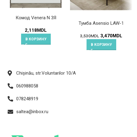
Комод Venera N 3Я
Тумба Asensio LAW-1
2,118
MDL
3,470
MDL
3,530
MDL
В КОРЗИНУ
В КОРЗИНУ
Chișinău, str.Voluntarilor 10/A
060988058
078248919
saltea@inbox.ru