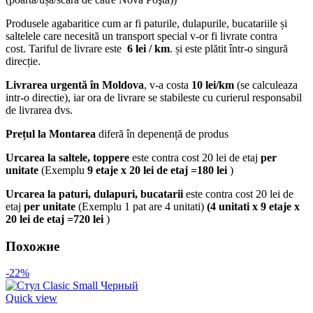
Produsele agabaritice cum ar fi paturile, dulapurile, bucatariile și
saltelele care necesită un transport special v-or fi livrate contra
cost. Tariful de livrare este
6 lei / km
. și este plătit într-o singură
direcție.
Livrarea urgentă
în Moldova
, v-a costa
10 lei/km
(se calculeaza
intr-o directie), iar ora de livrare se stabileste cu curierul responsabil
de livrarea dvs.
Prețul la Montarea
diferă în depenență de produs
Urcarea la saltele, toppere
este contra cost 20 lei de etaj
per
unitate
(Exemplu
9 etaje x 20 lei de etaj =180 lei
)
Urcarea la paturi, dulapuri, bucatarii
este contra cost 20 lei de
etaj
per unitate
(Exemplu 1 pat are 4 unitati)
(4 unitati x 9 etaje x
20 lei de etaj =720 lei
)
Похожие
-22%
Quick view