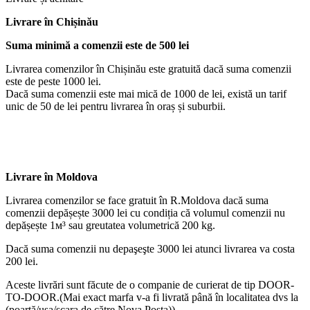
Livrare
în Chișinău
Suma minimă a comenzii este de 500 lei
Livrarea comenzilor în Chișinău este gratuită dacă suma comenzii
este de peste 1000 lei.
Dacă suma comenzii este mai mică de 1000 de lei, există un tarif
unic de 50 de lei pentru livrarea în oraș și suburbii.
Livrare în Moldova
Livrarea comenzilor se face gratuit în R.Moldova dacă suma
comenzii depășește 3000 lei cu condiția că volumul comenzii nu
depășește 1м³ sau greutatea volumetrică 200 kg.
Dacă suma comenzii nu depaşeşte 3000 lei atunci livrarea va costa
200 lei.
Aceste livrări sunt făcute de o companie de curierat de tip DOOR-
TO-DOOR.(Mai exact marfa v-a fi livrată până în localitatea dvs la
(poartă/ușa/scara de către Nova Poşta))