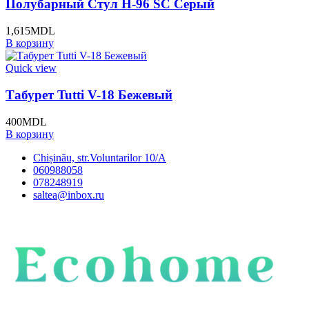
Полубарный Стул H-96 SC Серый
1,615
MDL
В корзину
Quick view
Табурет Tutti V-18 Бежевый
400
MDL
В корзину
Chișinău, str.Voluntarilor 10/A
060988058
078248919
saltea@inbox.ru