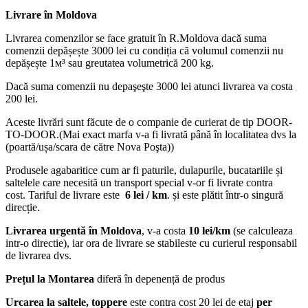
Livrare în Moldova
Livrarea comenzilor se face gratuit în R.Moldova dacă suma
comenzii depășește 3000 lei cu condiția că volumul comenzii nu
depășește 1м³ sau greutatea volumetrică 200 kg.
Dacă suma comenzii nu depaşeşte 3000 lei atunci livrarea va costa
200 lei.
Aceste livrări sunt făcute de o companie de curierat de tip DOOR-
TO-DOOR.(Mai exact marfa v-a fi livrată până în localitatea dvs la
(poartă/ușa/scara de către Nova Poşta))
Produsele agabaritice cum ar fi paturile, dulapurile, bucatariile și
saltelele care necesită un transport special v-or fi livrate contra
cost. Tariful de livrare este
6 lei / km
. și este plătit într-o singură
direcție.
Livrarea urgentă
în Moldova
, v-a costa
10 lei/km
(se calculeaza
intr-o directie), iar ora de livrare se stabileste cu curierul responsabil
de livrarea dvs.
Prețul la Montarea
diferă în depenență de produs
Urcarea la saltele, toppere
este contra cost 20 lei de etaj
per