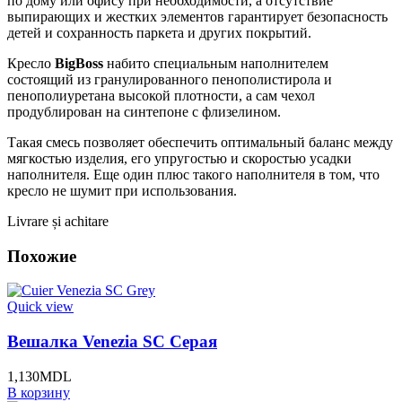
по дому или офису при необходимости, а отсутствие
выпирающих и жестких элементов гарантирует безопасность
детей и сохранность паркета и других покрытий.
Кресло
BigBoss
набито специальным наполнителем
состоящий из гранулированного пенополистирола и
пенополиуретана высокой плотности, а сам чехол
продублирован на синтепоне с флизелином.
Такая смесь позволяет обеспечить оптимальный баланс между
мягкостью изделия, его упругостью и скоростью усадки
наполнителя. Еще один плюс такого наполнителя в том, что
кресло не шумит при использования.
Livrare și achitare
Похожие
Quick view
Вешалка Venezia SC Серая
1,130
MDL
В корзину