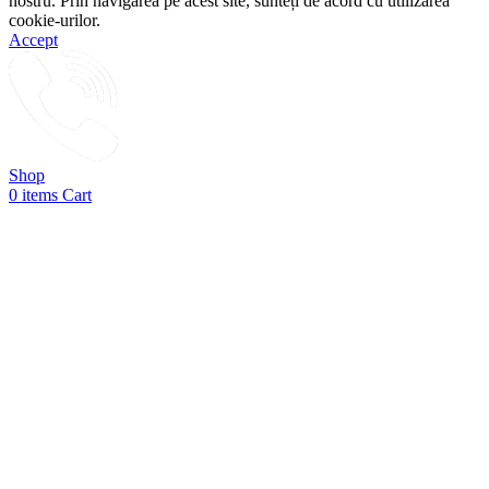
nostru. Prin navigarea pe acest site, sunteți de acord cu utilizarea
cookie-urilor.
Accept
Shop
0
items
Cart