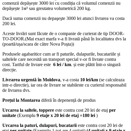
comenzii depășește 3000 lei cu condiția că volumul comenzii nu
depășește 1м³ sau greutatea volumetrică 200 kg.
Dacă suma comenzii nu depaşeşte 3000 lei atunci livrarea va costa
200 lei.
Aceste livrări sunt făcute de o companie de curierat de tip DOOR-
TO-DOOR.(Mai exact marfa v-a fi livrată până în localitatea dvs la
(poartă/ușa/scara de către Nova Poşta))
Produsele agabaritice cum ar fi paturile, dulapurile, bucatariile și
saltelele care necesită un transport special v-or fi livrate contra
cost. Tariful de livrare este
6 lei / km
. și este plătit într-o singură
direcție.
Livrarea urgentă
în Moldova
, v-a costa
10 lei/km
(se calculeaza
intr-o directie), iar ora de livrare se stabileste cu curierul responsabil
de livrarea dvs.
Prețul la Montarea
diferă în depenență de produs
Urcarea la saltele, toppere
este contra cost 20 lei de etaj
per
unitate
(Exemplu
9 etaje x 20 lei de etaj =180 lei
)
Urcarea la paturi, dulapuri, bucatarii
este contra cost 20 lei de
etaj
per unitate
(Exemplu 1 pat are 4 unitati)
(4 unitati x 9 etaje x