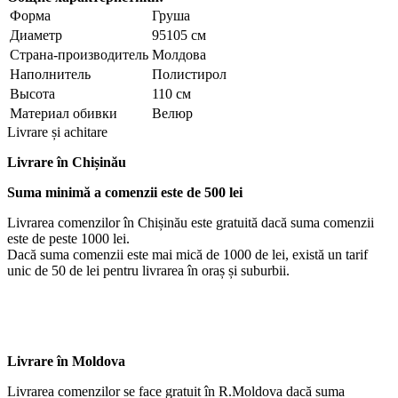
Форма
Груша
Диаметр
95105 см
Страна-производитель
Молдова
Наполнитель
Полистирол
Высота
110 см
Материал обивки
Велюр
Livrare și achitare
Livrare
în Chișinău
Suma minimă a comenzii este de 500 lei
Livrarea comenzilor în Chișinău este gratuită dacă suma comenzii
este de peste 1000 lei.
Dacă suma comenzii este mai mică de 1000 de lei, există un tarif
unic de 50 de lei pentru livrarea în oraș și suburbii.
Livrare în Moldova
Livrarea comenzilor se face gratuit în R.Moldova dacă suma