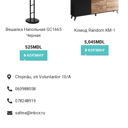
Вешалка Напольная GC1665
Комод Random KM-1
Черная
5,045
MDL
525
MDL
В КОРЗИНУ
В КОРЗИНУ
Chișinău, str.Voluntarilor 10/A
060988058
078248919
saltea@inbox.ru