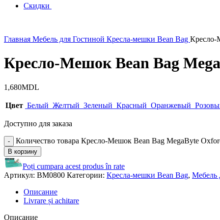
Скидки
Главная
Мебель для Гостиной
Кресла-мешки Bean Bag
Кресло-
Кресло-Мешок Bean Bag Mega
1,680
MDL
Цвет
Белый
Желтый
Зеленый
Красный
Оранжевый
Розов
Доступно для заказа
Количество товара Кресло-Мешок Bean Bag MegaByte Oxfo
В корзину
Poți cumpara acest produs în rate
Артикул:
BM0800
Категории:
Кресла-мешки Bean Bag
,
Мебель 
Описание
Livrare și achitare
Описание