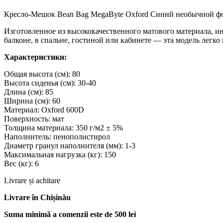
Кресло-Мешок Bean Bag MegaByte Oxford Синий необычной фор
Изготовленное из высококачественного матового материала, инт
балконе, в спальне, гостиной или кабинете — эта модель легко
Характеристики:
Общая высота (см): 80
Высота сиденья (см): 30-40
Длина (см): 85
Ширина (см): 60
Материал: Oxford 600D
Поверхность: мат
Толщина материала: 350 г/м2 ± 5%
Наполнитель: пенополистирол
Диаметр гранул наполнителя (мм): 1-3
Максимальная нагрузка (кг): 150
Вес (кг): 6
Livrare și achitare
Livrare
în Chișinău
Suma minimă a comenzii este de 500 lei