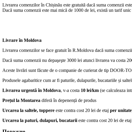
Livrarea comenzilor în Chișinău este gratuită dacă suma comenzii este
Dacă suma comenzii este mai mică de 1000 de lei, există un tarif unic d
Livrare în Moldova
Livrarea comenzilor se face gratuit în R.Moldova dacă suma comenzii
Dacă suma comenzii nu depaşeşte 3000 lei atunci livrarea va costa 200
Aceste livrări sunt făcute de o companie de curierat de tip DOOR-TO-D
Produsele agabaritice cum ar fi paturile, dulapurile, bucatariile și salte
Livrarea urgentă
în Moldova
, v-a costa
10 lei/km
(se calculeaza intr
Prețul la Montarea
diferă în depenență de produs
Urcarea la saltele, toppere
este contra cost 20 lei de etaj
per unitate
Urcarea la paturi, dulapuri, bucatarii
este contra cost 20 lei de eta
Похожие