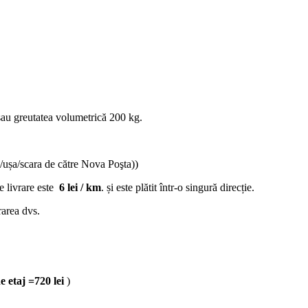
au greutatea volumetrică 200 kg.
/ușa/scara de către Nova Poşta))
de livrare este
6 lei / km
. și este plătit într-o singură direcție.
rarea dvs.
de etaj =720 lei
)