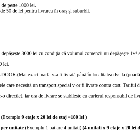
 de peste 1000 lei.
e 50 de lei pentru livrarea în oraș și suburbii.
 depășește 3000 lei cu condiția că volumul comenzii nu depășește 1м³ s
 lei.
OOR.(Mai exact marfa v-a fi livrată până în localitatea dvs la (poartă
lele care necesită un transport special v-or fi livrate contra cost. Tariful 
-o directie), iar ora de livrare se stabileste cu curierul responsabil de liv
(Exemplu
9 etaje x 20 lei de etaj =180 lei
)
j
per unitate
(Exemplu 1 pat are 4 unitati)
(4 unitati x 9 etaje x 20 lei 