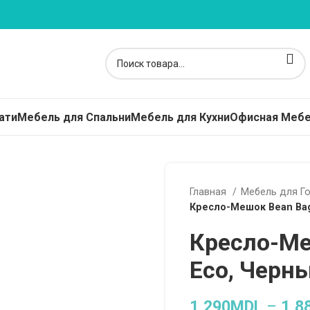
ати
Мебель для Спальни
Мебель для Кухни
Офисная Меб
Главная
Мебель для Г
Кресло-Мешок Bean Ba
Кресло-Ме
Eco, Черн
1,290
MDL
–
1,8