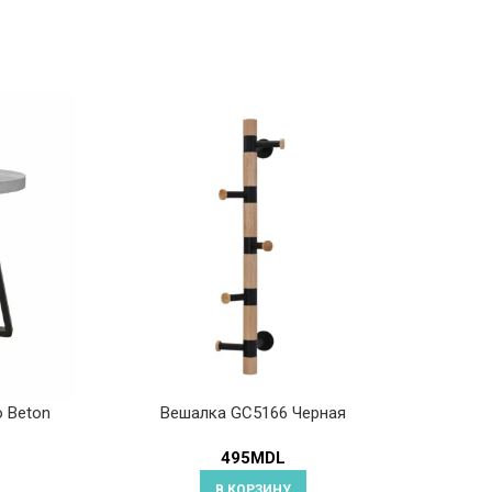
o Beton
Вешалка GC5166 Черная
495
MDL
В КОРЗИНУ