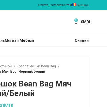
Оплата
Доставка
Контакт
Română
0
0
MDL
ель
Мягкая Мебель
Скидки
остиной
Кресла-мешки Bean Bag
g Мяч Eco, Черный/Белый
шок Bean Bag Мяч
ый/Белый
80
MDL