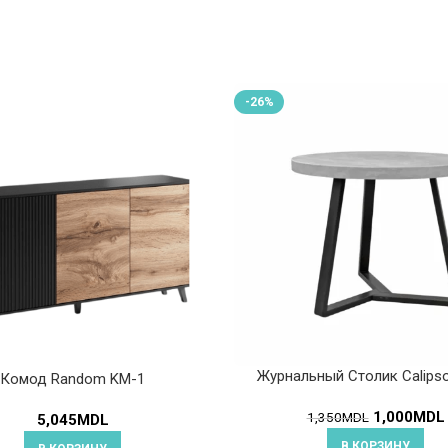
-26%
Журнальный Столик Calips
Комод Random KM-1
1,000
MDL
1,350
MDL
5,045
MDL
В КОРЗИНУ