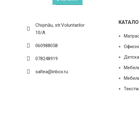
КАТАЛО
Chișinău, str.Voluntarilor
10/A
Матра
060988058
Офисн
Детска
078248919
Мебель
saltea@inbox.ru
Мебель
Тексти