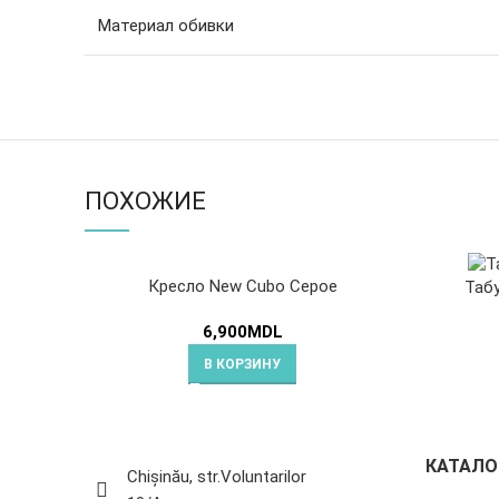
Материал обивки
ПОХОЖИЕ
Кресло New Cubo Серое
Табу
6,900
MDL
В КОРЗИНУ
КАТАЛО
Chișinău, str.Voluntarilor