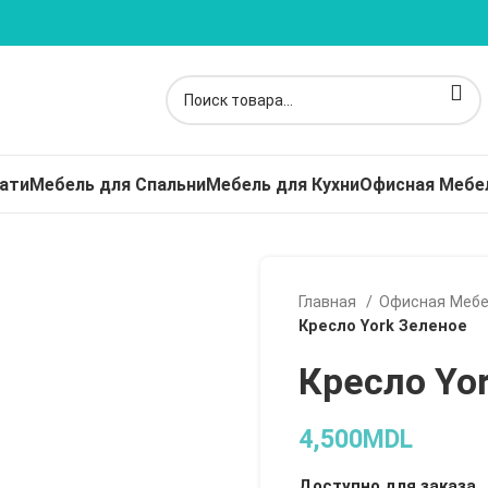
ати
Мебель для Спальни
Мебель для Кухни
Офисная Мебе
Главная
Офисная Меб
Кресло York Зеленое
Кресло Yo
4,500
MDL
Доступно для заказа