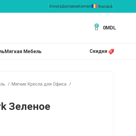
Оплата
Доставка
Контакт
Română
0
0
MDL
Скидки
ль
Мягкая Мебель
ель
Мягкие Кресла для Офиса
rk Зеленое