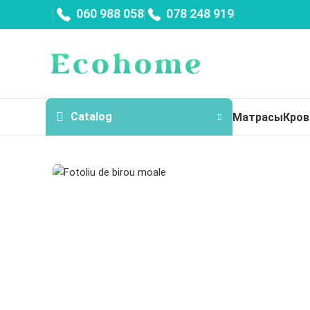
060 988 058
078 248 919
Catalog
Матрасы
Кров