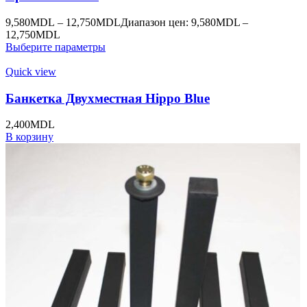
9,580
MDL
–
12,750
MDL
Диапазон цен: 9,580MDL –
12,750MDL
Выберите параметры
Quick view
Банкетка Двухместная Hippo Blue
2,400
MDL
В корзину